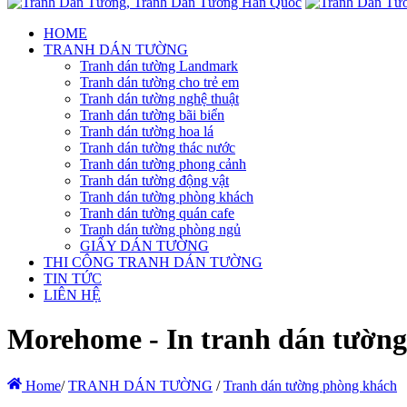
HOME
TRANH DÁN TƯỜNG
Tranh dán tường Landmark
Tranh dán tường cho trẻ em
Tranh dán tường nghệ thuật
Tranh dán tường bãi biển
Tranh dán tường hoa lá
Tranh dán tường thác nước
Tranh dán tường phong cảnh
Tranh dán tường động vật
Tranh dán tường phòng khách
Tranh dán tường quán cafe
Tranh dán tường phòng ngủ
GIẤY DÁN TƯỜNG
THI CÔNG TRANH DÁN TƯỜNG
TIN TỨC
LIÊN HỆ
Morehome - In tranh dán tường 
Home
/
TRANH DÁN TƯỜNG
/
Tranh dán tường phòng khách