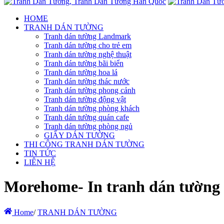
HOME
TRANH DÁN TƯỜNG
Tranh dán tường Landmark
Tranh dán tường cho trẻ em
Tranh dán tường nghệ thuật
Tranh dán tường bãi biển
Tranh dán tường hoa lá
Tranh dán tường thác nước
Tranh dán tường phong cảnh
Tranh dán tường động vật
Tranh dán tường phòng khách
Tranh dán tường quán cafe
Tranh dán tường phòng ngủ
GIẤY DÁN TƯỜNG
THI CÔNG TRANH DÁN TƯỜNG
TIN TỨC
LIÊN HỆ
Morehome- In tranh dán tường hà
Home
/
TRANH DÁN TƯỜNG