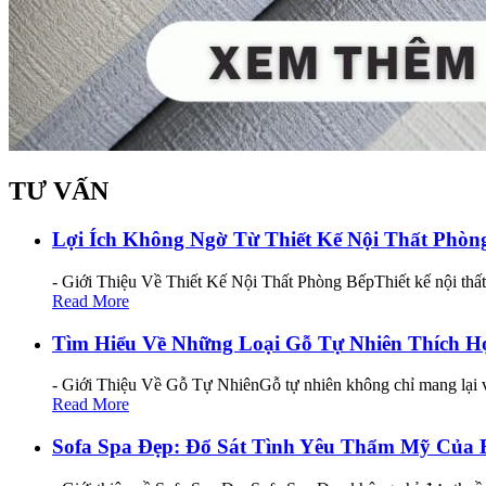
TƯ VẤN
Lợi Ích Không Ngờ Từ Thiết Kế Nội Thất Phò
- Giới Thiệu Về Thiết Kế Nội Thất Phòng BếpThiết kế nội thấ
Read More
Tìm Hiểu Về Những Loại Gỗ Tự Nhiên Thích H
- Giới Thiệu Về Gỗ Tự NhiênGỗ tự nhiên không chỉ mang lại v
Read More
Sofa Spa Đẹp: Đổ Sát Tình Yêu Thẩm Mỹ Của 