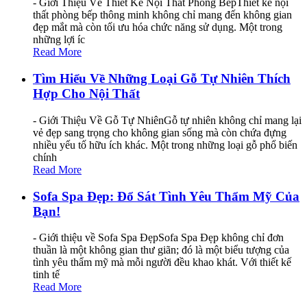
- Giới Thiệu Về Thiết Kế Nội Thất Phòng BếpThiết kế nội
thất phòng bếp thông minh không chỉ mang đến không gian
đẹp mắt mà còn tối ưu hóa chức năng sử dụng. Một trong
những lợi íc
Read More
Tìm Hiểu Về Những Loại Gỗ Tự Nhiên Thích
Hợp Cho Nội Thất
- Giới Thiệu Về Gỗ Tự NhiênGỗ tự nhiên không chỉ mang lại
vẻ đẹp sang trọng cho không gian sống mà còn chứa đựng
nhiều yếu tố hữu ích khác. Một trong những loại gỗ phổ biến
chính
Read More
Sofa Spa Đẹp: Đổ Sát Tình Yêu Thẩm Mỹ Của
Bạn!
- Giới thiệu về Sofa Spa ĐẹpSofa Spa Đẹp không chỉ đơn
thuần là một không gian thư giãn; đó là một biểu tượng của
tình yêu thẩm mỹ mà mỗi người đều khao khát. Với thiết kế
tinh tế
Read More