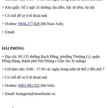
+ Kho giấy: Số 2 ngõ 31 đường cầu diễn, bắc từ liêm, hà nội
+ Có chỗ để xe ô tô thoải mái
+ Hotline:
0936.277.828
(Mr.Nam Anh)
+ Email:
HẢI PHÒNG
+ Địa chỉ: Số 155 đường Bạch Đằng, phường Thượng Lý, quận
Hồng Bàng, thành phố Hải Phòng ( Gần cầu Xi măng)
+ Giờ làm việc: 8:00 - 17:30 các ngày trong tuần từ thứ 2 đến thứ 7
+ Có chỗ để xe ô tô thoải mái
+ Hotline:
0961.993.555
(Mr.Sơn)
+ Email:
hoangson@morehome.vn