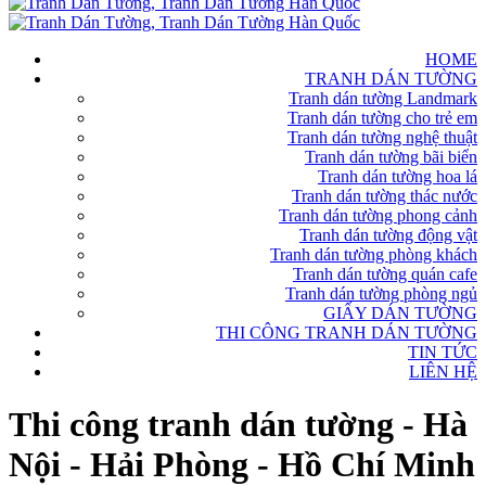
HOME
TRANH DÁN TƯỜNG
Tranh dán tường Landmark
Tranh dán tường cho trẻ em
Tranh dán tường nghệ thuật
Tranh dán tường bãi biển
Tranh dán tường hoa lá
Tranh dán tường thác nước
Tranh dán tường phong cảnh
Tranh dán tường động vật
Tranh dán tường phòng khách
Tranh dán tường quán cafe
Tranh dán tường phòng ngủ
GIẤY DÁN TƯỜNG
THI CÔNG TRANH DÁN TƯỜNG
TIN TỨC
LIÊN HỆ
Thi công tranh dán tường - Hà
Nội - Hải Phòng - Hồ Chí Minh