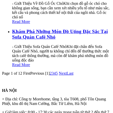
- Giới Thiệu Về Đồ Gỗ Óc ChóKhi chọn đồ gỗ óc chó cho
không gian sống, bạn cần xem xét nhiều yếu tố như màu sắc,
kết cấu và phong cách thiết kế nội thất của ngôi nhà. Gỗ óc
chó nổ
Read More
Khám Phá Những Món Đồ Uống Đặc Sắc Tại
Sofa Quán Café Nhỏ
- Giới Thiệu Sofa Quán Café NhỏKhi đặt chân đến Sofa
Quán Café Nhỏ, người ta không chỉ đến để thưởng thức một
tách café thông thường, mà còn để khám phá những món đồ
uống độc đáo
Read More
Page 1 of 12
First
Previous
[1]
2
3
4
5
Next
Last
HÀ NỘI
+ Địa chỉ: Công ty Morehome, tầng 3, tòa T608, phố Tôn Quang
Phiệt, khu đô thị Nam Cường, Bắc Từ Liêm, Hà Nội
+ Giờ làm việc: 8:00 - 17:30 các ngày trong tuần từ thứ 2 đến thứ 7