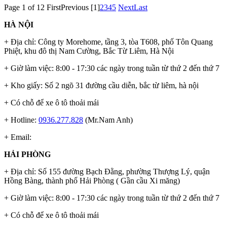
Page 1 of 12
First
Previous
[1]
2
3
4
5
Next
Last
HÀ NỘI
+ Địa chỉ: Công ty Morehome, tầng 3, tòa T608, phố Tôn Quang
Phiệt, khu đô thị Nam Cường, Bắc Từ Liêm, Hà Nội
+ Giờ làm việc: 8:00 - 17:30 các ngày trong tuần từ thứ 2 đến thứ 7
+ Kho giấy: Số 2 ngõ 31 đường cầu diễn, bắc từ liêm, hà nội
+ Có chỗ để xe ô tô thoải mái
+ Hotline:
0936.277.828
(Mr.Nam Anh)
+ Email:
HẢI PHÒNG
+ Địa chỉ: Số 155 đường Bạch Đằng, phường Thượng Lý, quận
Hồng Bàng, thành phố Hải Phòng ( Gần cầu Xi măng)
+ Giờ làm việc: 8:00 - 17:30 các ngày trong tuần từ thứ 2 đến thứ 7
+ Có chỗ để xe ô tô thoải mái