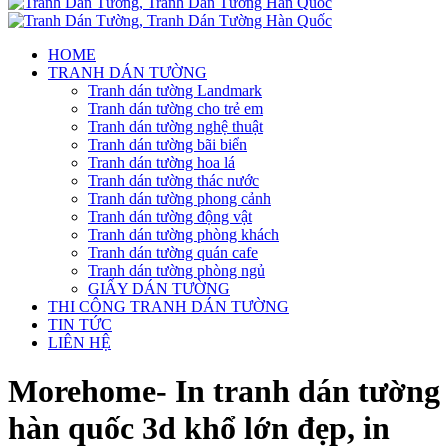
HOME
TRANH DÁN TƯỜNG
Tranh dán tường Landmark
Tranh dán tường cho trẻ em
Tranh dán tường nghệ thuật
Tranh dán tường bãi biển
Tranh dán tường hoa lá
Tranh dán tường thác nước
Tranh dán tường phong cảnh
Tranh dán tường động vật
Tranh dán tường phòng khách
Tranh dán tường quán cafe
Tranh dán tường phòng ngủ
GIẤY DÁN TƯỜNG
THI CÔNG TRANH DÁN TƯỜNG
TIN TỨC
LIÊN HỆ
Morehome- In tranh dán tường
hàn quốc 3d khổ lớn đẹp, in