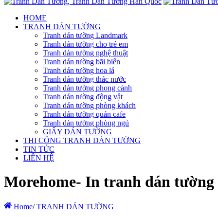
HOME
TRANH DÁN TƯỜNG
Tranh dán tường Landmark
Tranh dán tường cho trẻ em
Tranh dán tường nghệ thuật
Tranh dán tường bãi biển
Tranh dán tường hoa lá
Tranh dán tường thác nước
Tranh dán tường phong cảnh
Tranh dán tường động vật
Tranh dán tường phòng khách
Tranh dán tường quán cafe
Tranh dán tường phòng ngủ
GIẤY DÁN TƯỜNG
THI CÔNG TRANH DÁN TƯỜNG
TIN TỨC
LIÊN HỆ
Morehome- In tranh dán tường hà
Home
/
TRANH DÁN TƯỜNG