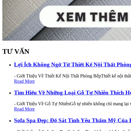
TƯ VẤN
Lợi Ích Không Ngờ Từ Thiết Kế Nội Thất Phò
- Giới Thiệu Về Thiết Kế Nội Thất Phòng BếpThiết kế nội thấ
Read More
Tìm Hiểu Về Những Loại Gỗ Tự Nhiên Thích H
- Giới Thiệu Về Gỗ Tự NhiênGỗ tự nhiên không chỉ mang lại v
Read More
Sofa Spa Đẹp: Đổ Sát Tình Yêu Thẩm Mỹ Của 