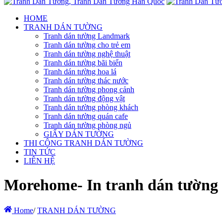
HOME
TRANH DÁN TƯỜNG
Tranh dán tường Landmark
Tranh dán tường cho trẻ em
Tranh dán tường nghệ thuật
Tranh dán tường bãi biển
Tranh dán tường hoa lá
Tranh dán tường thác nước
Tranh dán tường phong cảnh
Tranh dán tường động vật
Tranh dán tường phòng khách
Tranh dán tường quán cafe
Tranh dán tường phòng ngủ
GIẤY DÁN TƯỜNG
THI CÔNG TRANH DÁN TƯỜNG
TIN TỨC
LIÊN HỆ
Morehome- In tranh dán tường hà
Home
/
TRANH DÁN TƯỜNG