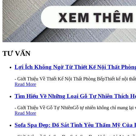
TƯ VẤN
Lợi Ích Không Ngờ Từ Thiết Kế Nội Thất Phò
- Giới Thiệu Về Thiết Kế Nội Thất Phòng BếpThiết kế nội thấ
Read More
Tìm Hiểu Về Những Loại Gỗ Tự Nhiên Thích H
- Giới Thiệu Về Gỗ Tự NhiênGỗ tự nhiên không chỉ mang lại v
Read More
Sofa Spa Đẹp: Đổ Sát Tình Yêu Thẩm Mỹ Của 