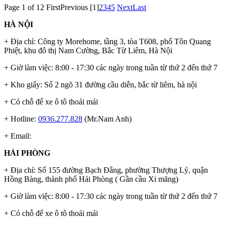
Page 1 of 12
First
Previous
[1]
2
3
4
5
Next
Last
HÀ NỘI
+ Địa chỉ: Công ty Morehome, tầng 3, tòa T608, phố Tôn Quang
Phiệt, khu đô thị Nam Cường, Bắc Từ Liêm, Hà Nội
+ Giờ làm việc: 8:00 - 17:30 các ngày trong tuần từ thứ 2 đến thứ 7
+ Kho giấy: Số 2 ngõ 31 đường cầu diễn, bắc từ liêm, hà nội
+ Có chỗ để xe ô tô thoải mái
+ Hotline:
0936.277.828
(Mr.Nam Anh)
+ Email:
HẢI PHÒNG
+ Địa chỉ: Số 155 đường Bạch Đằng, phường Thượng Lý, quận
Hồng Bàng, thành phố Hải Phòng ( Gần cầu Xi măng)
+ Giờ làm việc: 8:00 - 17:30 các ngày trong tuần từ thứ 2 đến thứ 7
+ Có chỗ để xe ô tô thoải mái