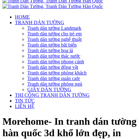
HOME
TRANH DÁN TƯỜNG
Tranh dán tường Landmark
Tranh dán tường cho trẻ em
Tranh dán tường nghệ thuật
Tranh dán tường bãi biển
Tranh dán tường hoa lá
Tranh dán tường thác nước
Tranh dán tường phong cảnh
Tranh dán tường động vật
Tranh dán tường phòng khách
Tranh dán tường quán cafe
Tranh dán tường phòng ngủ
GIẤY DÁN TƯỜNG
THI CÔNG TRANH DÁN TƯỜNG
TIN TỨC
LIÊN HỆ
Morehome- In tranh dán tường
hàn quốc 3d khổ lớn đẹp, in