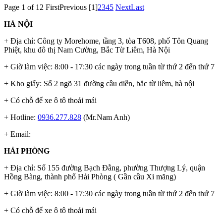
Page 1 of 12
First
Previous
[1]
2
3
4
5
Next
Last
HÀ NỘI
+ Địa chỉ: Công ty Morehome, tầng 3, tòa T608, phố Tôn Quang
Phiệt, khu đô thị Nam Cường, Bắc Từ Liêm, Hà Nội
+ Giờ làm việc: 8:00 - 17:30 các ngày trong tuần từ thứ 2 đến thứ 7
+ Kho giấy: Số 2 ngõ 31 đường cầu diễn, bắc từ liêm, hà nội
+ Có chỗ để xe ô tô thoải mái
+ Hotline:
0936.277.828
(Mr.Nam Anh)
+ Email:
HẢI PHÒNG
+ Địa chỉ: Số 155 đường Bạch Đằng, phường Thượng Lý, quận
Hồng Bàng, thành phố Hải Phòng ( Gần cầu Xi măng)
+ Giờ làm việc: 8:00 - 17:30 các ngày trong tuần từ thứ 2 đến thứ 7
+ Có chỗ để xe ô tô thoải mái