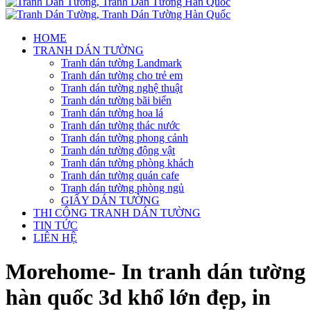
HOME
TRANH DÁN TƯỜNG
Tranh dán tường Landmark
Tranh dán tường cho trẻ em
Tranh dán tường nghệ thuật
Tranh dán tường bãi biển
Tranh dán tường hoa lá
Tranh dán tường thác nước
Tranh dán tường phong cảnh
Tranh dán tường động vật
Tranh dán tường phòng khách
Tranh dán tường quán cafe
Tranh dán tường phòng ngủ
GIẤY DÁN TƯỜNG
THI CÔNG TRANH DÁN TƯỜNG
TIN TỨC
LIÊN HỆ
Morehome- In tranh dán tường
hàn quốc 3d khổ lớn đẹp, in