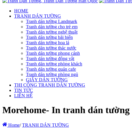
HOME
TRANH DÁN TƯỜNG
Tranh dán tường Landmark
Tranh dán tường cho trẻ em
Tranh dán tường nghệ thuật
Tranh dán tường bãi biển
Tranh dán tường hoa lá
Tranh dán tường thác nước
Tranh dán tường phong cảnh
Tranh dán tường động vật
Tranh dán tường phòng khách
Tranh dán tường quán cafe
Tranh dán tường phòng ngủ
GIẤY DÁN TƯỜNG
THI CÔNG TRANH DÁN TƯỜNG
TIN TỨC
LIÊN HỆ
Morehome- In tranh dán tường hà
Home
/
TRANH DÁN TƯỜNG