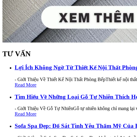
TƯ VẤN
Lợi Ích Không Ngờ Từ Thiết Kế Nội Thất Phò
- Giới Thiệu Về Thiết Kế Nội Thất Phòng BếpThiết kế nội thấ
Read More
Tìm Hiểu Về Những Loại Gỗ Tự Nhiên Thích H
- Giới Thiệu Về Gỗ Tự NhiênGỗ tự nhiên không chỉ mang lại v
Read More
Sofa Spa Đẹp: Đổ Sát Tình Yêu Thẩm Mỹ Của 