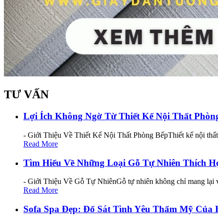
TƯ VẤN
Lợi Ích Không Ngờ Từ Thiết Kế Nội Thất Phò
- Giới Thiệu Về Thiết Kế Nội Thất Phòng BếpThiết kế nội thấ
Read More
Tìm Hiểu Về Những Loại Gỗ Tự Nhiên Thích H
- Giới Thiệu Về Gỗ Tự NhiênGỗ tự nhiên không chỉ mang lại v
Read More
Sofa Spa Đẹp: Đổ Sát Tình Yêu Thẩm Mỹ Của 