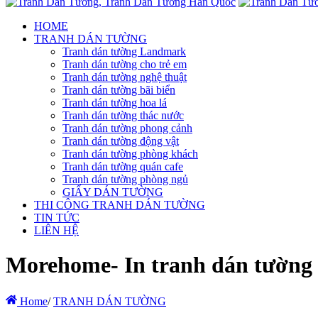
HOME
TRANH DÁN TƯỜNG
Tranh dán tường Landmark
Tranh dán tường cho trẻ em
Tranh dán tường nghệ thuật
Tranh dán tường bãi biển
Tranh dán tường hoa lá
Tranh dán tường thác nước
Tranh dán tường phong cảnh
Tranh dán tường động vật
Tranh dán tường phòng khách
Tranh dán tường quán cafe
Tranh dán tường phòng ngủ
GIẤY DÁN TƯỜNG
THI CÔNG TRANH DÁN TƯỜNG
TIN TỨC
LIÊN HỆ
Morehome- In tranh dán tường hà
Home
/
TRANH DÁN TƯỜNG