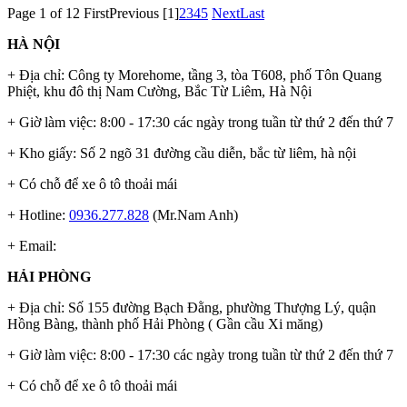
Page 1 of 12
First
Previous
[1]
2
3
4
5
Next
Last
HÀ NỘI
+ Địa chỉ: Công ty Morehome, tầng 3, tòa T608, phố Tôn Quang
Phiệt, khu đô thị Nam Cường, Bắc Từ Liêm, Hà Nội
+ Giờ làm việc: 8:00 - 17:30 các ngày trong tuần từ thứ 2 đến thứ 7
+ Kho giấy: Số 2 ngõ 31 đường cầu diễn, bắc từ liêm, hà nội
+ Có chỗ để xe ô tô thoải mái
+ Hotline:
0936.277.828
(Mr.Nam Anh)
+ Email:
HẢI PHÒNG
+ Địa chỉ: Số 155 đường Bạch Đằng, phường Thượng Lý, quận
Hồng Bàng, thành phố Hải Phòng ( Gần cầu Xi măng)
+ Giờ làm việc: 8:00 - 17:30 các ngày trong tuần từ thứ 2 đến thứ 7
+ Có chỗ để xe ô tô thoải mái