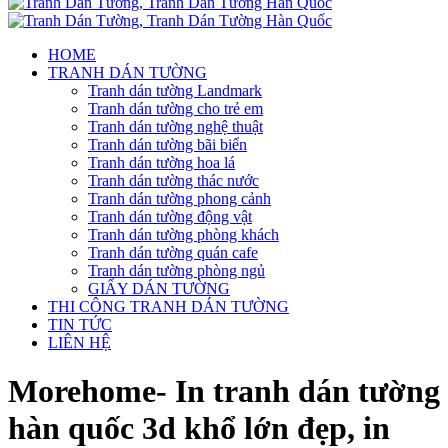
HOME
TRANH DÁN TƯỜNG
Tranh dán tường Landmark
Tranh dán tường cho trẻ em
Tranh dán tường nghệ thuật
Tranh dán tường bãi biển
Tranh dán tường hoa lá
Tranh dán tường thác nước
Tranh dán tường phong cảnh
Tranh dán tường động vật
Tranh dán tường phòng khách
Tranh dán tường quán cafe
Tranh dán tường phòng ngủ
GIẤY DÁN TƯỜNG
THI CÔNG TRANH DÁN TƯỜNG
TIN TỨC
LIÊN HỆ
Morehome- In tranh dán tường
hàn quốc 3d khổ lớn đẹp, in