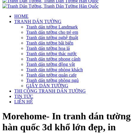
HOME
TRANH DÁN TƯỜNG
Tranh dán tường Landmark
Tranh dán tường cho trẻ em
Tranh dán tường nghệ thuật
Tranh dán tường bãi biển
Tranh dán tường hoa lá
Tranh dán tường thác nước
Tranh dán tường phong cảnh
Tranh dán tường động vật
Tranh dán tường phòng khách
Tranh dán tường quán cafe
Tranh dán tường phòng ngủ
GIẤY DÁN TƯỜNG
THI CÔNG TRANH DÁN TƯỜNG
TIN TỨC
LIÊN HỆ
Morehome- In tranh dán tường
hàn quốc 3d khổ lớn đẹp, in