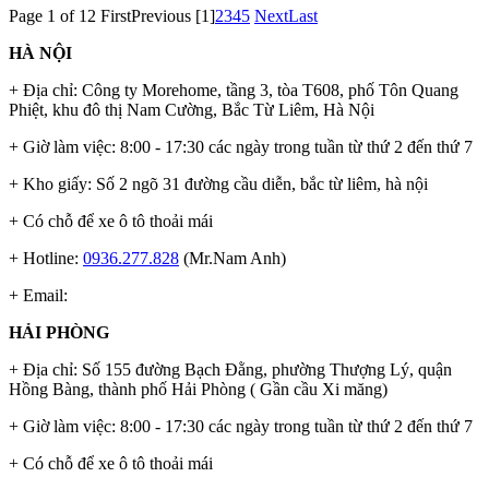
Page 1 of 12
First
Previous
[1]
2
3
4
5
Next
Last
HÀ NỘI
+ Địa chỉ: Công ty Morehome, tầng 3, tòa T608, phố Tôn Quang
Phiệt, khu đô thị Nam Cường, Bắc Từ Liêm, Hà Nội
+ Giờ làm việc: 8:00 - 17:30 các ngày trong tuần từ thứ 2 đến thứ 7
+ Kho giấy: Số 2 ngõ 31 đường cầu diễn, bắc từ liêm, hà nội
+ Có chỗ để xe ô tô thoải mái
+ Hotline:
0936.277.828
(Mr.Nam Anh)
+ Email:
HẢI PHÒNG
+ Địa chỉ: Số 155 đường Bạch Đằng, phường Thượng Lý, quận
Hồng Bàng, thành phố Hải Phòng ( Gần cầu Xi măng)
+ Giờ làm việc: 8:00 - 17:30 các ngày trong tuần từ thứ 2 đến thứ 7
+ Có chỗ để xe ô tô thoải mái