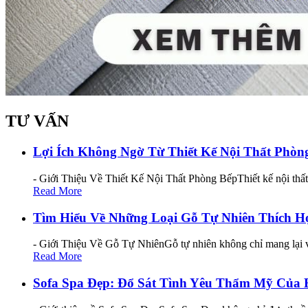
TƯ VẤN
Lợi Ích Không Ngờ Từ Thiết Kế Nội Thất Phò
- Giới Thiệu Về Thiết Kế Nội Thất Phòng BếpThiết kế nội thấ
Read More
Tìm Hiểu Về Những Loại Gỗ Tự Nhiên Thích H
- Giới Thiệu Về Gỗ Tự NhiênGỗ tự nhiên không chỉ mang lại v
Read More
Sofa Spa Đẹp: Đổ Sát Tình Yêu Thẩm Mỹ Của 