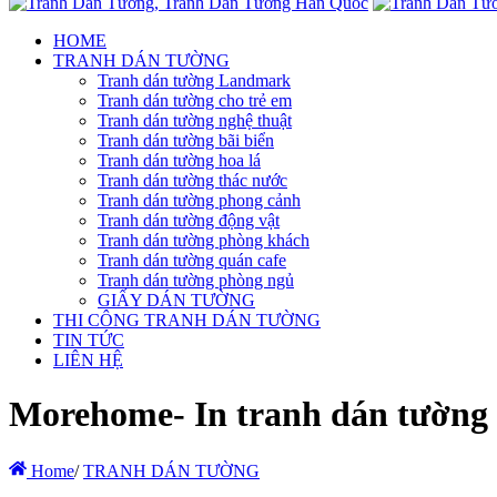
HOME
TRANH DÁN TƯỜNG
Tranh dán tường Landmark
Tranh dán tường cho trẻ em
Tranh dán tường nghệ thuật
Tranh dán tường bãi biển
Tranh dán tường hoa lá
Tranh dán tường thác nước
Tranh dán tường phong cảnh
Tranh dán tường động vật
Tranh dán tường phòng khách
Tranh dán tường quán cafe
Tranh dán tường phòng ngủ
GIẤY DÁN TƯỜNG
THI CÔNG TRANH DÁN TƯỜNG
TIN TỨC
LIÊN HỆ
Morehome- In tranh dán tường hà
Home
/
TRANH DÁN TƯỜNG