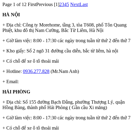
Page 1 of 12
First
Previous
[1]
2
3
4
5
Next
Last
HÀ NỘI
+ Địa chỉ: Công ty Morehome, tầng 3, tòa T608, phố Tôn Quang
Phiệt, khu đô thị Nam Cường, Bắc Từ Liêm, Hà Nội
+ Giờ làm việc: 8:00 - 17:30 các ngày trong tuần từ thứ 2 đến thứ 7
+ Kho giấy: Số 2 ngõ 31 đường cầu diễn, bắc từ liêm, hà nội
+ Có chỗ để xe ô tô thoải mái
+ Hotline:
0936.277.828
(Mr.Nam Anh)
+ Email:
HẢI PHÒNG
+ Địa chỉ: Số 155 đường Bạch Đằng, phường Thượng Lý, quận
Hồng Bàng, thành phố Hải Phòng ( Gần cầu Xi măng)
+ Giờ làm việc: 8:00 - 17:30 các ngày trong tuần từ thứ 2 đến thứ 7
+ Có chỗ để xe ô tô thoải mái