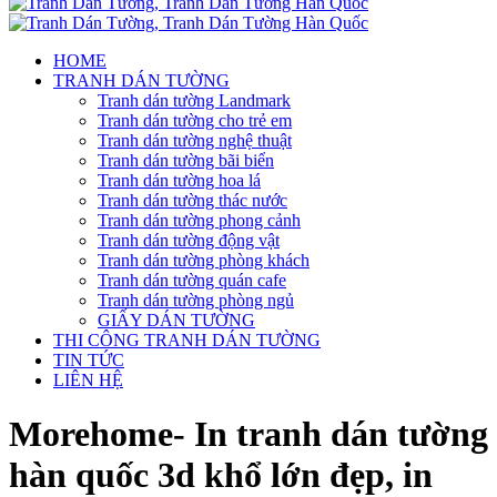
HOME
TRANH DÁN TƯỜNG
Tranh dán tường Landmark
Tranh dán tường cho trẻ em
Tranh dán tường nghệ thuật
Tranh dán tường bãi biển
Tranh dán tường hoa lá
Tranh dán tường thác nước
Tranh dán tường phong cảnh
Tranh dán tường động vật
Tranh dán tường phòng khách
Tranh dán tường quán cafe
Tranh dán tường phòng ngủ
GIẤY DÁN TƯỜNG
THI CÔNG TRANH DÁN TƯỜNG
TIN TỨC
LIÊN HỆ
Morehome- In tranh dán tường
hàn quốc 3d khổ lớn đẹp, in