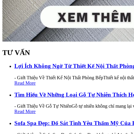
TƯ VẤN
Lợi Ích Không Ngờ Từ Thiết Kế Nội Thất Phò
- Giới Thiệu Về Thiết Kế Nội Thất Phòng BếpThiết kế nội thấ
Read More
Tìm Hiểu Về Những Loại Gỗ Tự Nhiên Thích H
- Giới Thiệu Về Gỗ Tự NhiênGỗ tự nhiên không chỉ mang lại v
Read More
Sofa Spa Đẹp: Đổ Sát Tình Yêu Thẩm Mỹ Của 