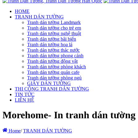
HOME
TRANH DÁN TƯỜNG
Tranh dán tường Landmark
Tranh dán tường cho trẻ em
Tranh dán tường nghệ thuật
Tranh dán tường bãi biển
Tranh dán tường hoa lá
Tranh dán tường thác nước
Tranh dán tường phong cảnh
Tranh dán tường động vật
Tranh dán tường phòng khách
Tranh dán tường quán cafe
Tranh dán tường phòng ngủ
GIẤY DÁN TƯỜNG
THI CÔNG TRANH DÁN TƯỜNG
TIN TỨC
LIÊN HỆ
Morehome- In tranh dán tường hà
Home
/
TRANH DÁN TƯỜNG