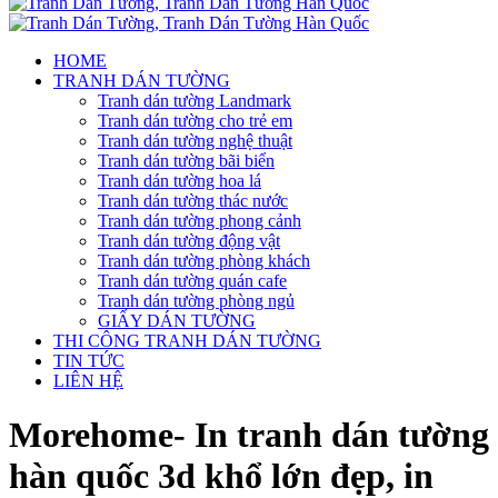
HOME
TRANH DÁN TƯỜNG
Tranh dán tường Landmark
Tranh dán tường cho trẻ em
Tranh dán tường nghệ thuật
Tranh dán tường bãi biển
Tranh dán tường hoa lá
Tranh dán tường thác nước
Tranh dán tường phong cảnh
Tranh dán tường động vật
Tranh dán tường phòng khách
Tranh dán tường quán cafe
Tranh dán tường phòng ngủ
GIẤY DÁN TƯỜNG
THI CÔNG TRANH DÁN TƯỜNG
TIN TỨC
LIÊN HỆ
Morehome- In tranh dán tường
hàn quốc 3d khổ lớn đẹp, in