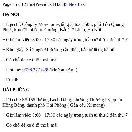
Page 1 of 12
First
Previous
[1]
2
3
4
5
Next
Last
HÀ NỘI
+ Địa chỉ: Công ty Morehome, tầng 3, tòa T608, phố Tôn Quang
Phiệt, khu đô thị Nam Cường, Bắc Từ Liêm, Hà Nội
+ Giờ làm việc: 8:00 - 17:30 các ngày trong tuần từ thứ 2 đến thứ 7
+ Kho giấy: Số 2 ngõ 31 đường cầu diễn, bắc từ liêm, hà nội
+ Có chỗ để xe ô tô thoải mái
+ Hotline:
0936.277.828
(Mr.Nam Anh)
+ Email:
HẢI PHÒNG
+ Địa chỉ: Số 155 đường Bạch Đằng, phường Thượng Lý, quận
Hồng Bàng, thành phố Hải Phòng ( Gần cầu Xi măng)
+ Giờ làm việc: 8:00 - 17:30 các ngày trong tuần từ thứ 2 đến thứ 7
+ Có chỗ để xe ô tô thoải mái