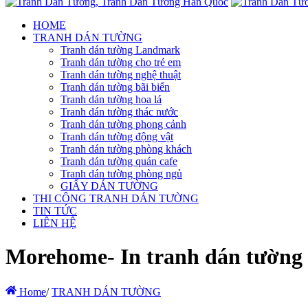
HOME
TRANH DÁN TƯỜNG
Tranh dán tường Landmark
Tranh dán tường cho trẻ em
Tranh dán tường nghệ thuật
Tranh dán tường bãi biển
Tranh dán tường hoa lá
Tranh dán tường thác nước
Tranh dán tường phong cảnh
Tranh dán tường động vật
Tranh dán tường phòng khách
Tranh dán tường quán cafe
Tranh dán tường phòng ngủ
GIẤY DÁN TƯỜNG
THI CÔNG TRANH DÁN TƯỜNG
TIN TỨC
LIÊN HỆ
Morehome- In tranh dán tường hà
Home
/
TRANH DÁN TƯỜNG