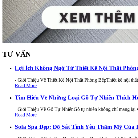
TƯ VẤN
Lợi Ích Không Ngờ Từ Thiết Kế Nội Thất Phò
- Giới Thiệu Về Thiết Kế Nội Thất Phòng BếpThiết kế nội thấ
Read More
Tìm Hiểu Về Những Loại Gỗ Tự Nhiên Thích H
- Giới Thiệu Về Gỗ Tự NhiênGỗ tự nhiên không chỉ mang lại v
Read More
Sofa Spa Đẹp: Đổ Sát Tình Yêu Thẩm Mỹ Của 