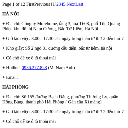
Page 1 of 12
First
Previous
[1]
2
3
4
5
Next
Last
HÀ NỘI
+ Địa chỉ: Công ty Morehome, tầng 3, tòa T608, phố Tôn Quang
Phiệt, khu đô thị Nam Cường, Bắc Từ Liêm, Hà Nội
+ Giờ làm việc: 8:00 - 17:30 các ngày trong tuần từ thứ 2 đến thứ 7
+ Kho giấy: Số 2 ngõ 31 đường cầu diễn, bắc từ liêm, hà nội
+ Có chỗ để xe ô tô thoải mái
+ Hotline:
0936.277.828
(Mr.Nam Anh)
+ Email:
HẢI PHÒNG
+ Địa chỉ: Số 155 đường Bạch Đằng, phường Thượng Lý, quận
Hồng Bàng, thành phố Hải Phòng ( Gần cầu Xi măng)
+ Giờ làm việc: 8:00 - 17:30 các ngày trong tuần từ thứ 2 đến thứ 7
+ Có chỗ để xe ô tô thoải mái