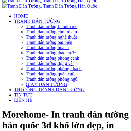
HOME
TRANH DÁN TƯỜNG
Tranh dán tường Landmark
Tranh dán tường cho trẻ em
Tranh dán tường nghệ thuật
Tranh dán tường bãi biển
Tranh dán tường hoa lá
Tranh dán tường thác nước
Tranh dán tường phong cảnh
Tranh dán tường động vật
Tranh dán tường phòng khách
Tranh dán tường quán cafe
Tranh dán tường phòng ngủ
GIẤY DÁN TƯỜNG
THI CÔNG TRANH DÁN TƯỜNG
TIN TỨC
LIÊN HỆ
Morehome- In tranh dán tường
hàn quốc 3d khổ lớn đẹp, in