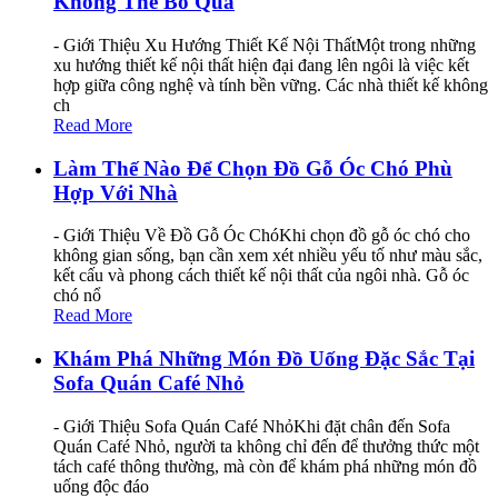
Không Thể Bỏ Qua
- Giới Thiệu Xu Hướng Thiết Kế Nội ThấtMột trong những
xu hướng thiết kế nội thất hiện đại đang lên ngôi là việc kết
hợp giữa công nghệ và tính bền vững. Các nhà thiết kế không
ch
Read More
Làm Thế Nào Để Chọn Đồ Gỗ Óc Chó Phù
Hợp Với Nhà
- Giới Thiệu Về Đồ Gỗ Óc ChóKhi chọn đồ gỗ óc chó cho
không gian sống, bạn cần xem xét nhiều yếu tố như màu sắc,
kết cấu và phong cách thiết kế nội thất của ngôi nhà. Gỗ óc
chó nổ
Read More
Khám Phá Những Món Đồ Uống Đặc Sắc Tại
Sofa Quán Café Nhỏ
- Giới Thiệu Sofa Quán Café NhỏKhi đặt chân đến Sofa
Quán Café Nhỏ, người ta không chỉ đến để thưởng thức một
tách café thông thường, mà còn để khám phá những món đồ
uống độc đáo