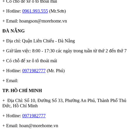
+ Có chỗ để xe ô tô thoải mái
+ Hotline:
0961.993.555
(Mr.Sơn)
+ Email:
hoangson@morehome.vn
ĐÀ NẴNG
+ Địa chỉ: Quận Liên Chiểu - Đà Nẵng
+ Giờ làm việc: 8:00 - 17:30 các ngày trong tuần từ thứ 2 đến thứ 7
+ Có chỗ để xe ô tô thoải mái
+ Hotline:
0971982777
(Mr. Phú)
+ Email:
TP. HỒ CHÍ MINH
+ Địa Chỉ: Số 10, Đường Số 33, Phường An Phú, Thành Phố Thủ
Đức, Hồ Chí Minh
+ Hotline:
0971982777
+ Email:
hoan@morehome.vn