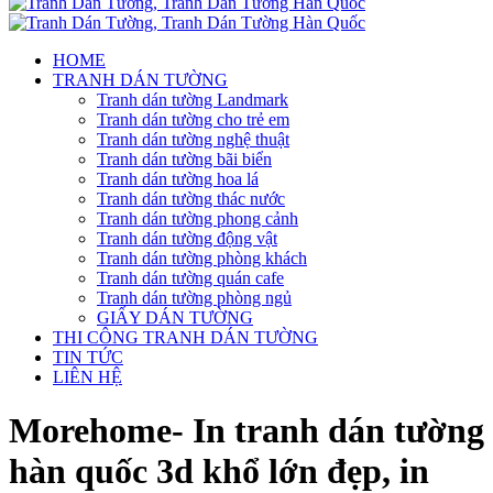
HOME
TRANH DÁN TƯỜNG
Tranh dán tường Landmark
Tranh dán tường cho trẻ em
Tranh dán tường nghệ thuật
Tranh dán tường bãi biển
Tranh dán tường hoa lá
Tranh dán tường thác nước
Tranh dán tường phong cảnh
Tranh dán tường động vật
Tranh dán tường phòng khách
Tranh dán tường quán cafe
Tranh dán tường phòng ngủ
GIẤY DÁN TƯỜNG
THI CÔNG TRANH DÁN TƯỜNG
TIN TỨC
LIÊN HỆ
Morehome- In tranh dán tường
hàn quốc 3d khổ lớn đẹp, in