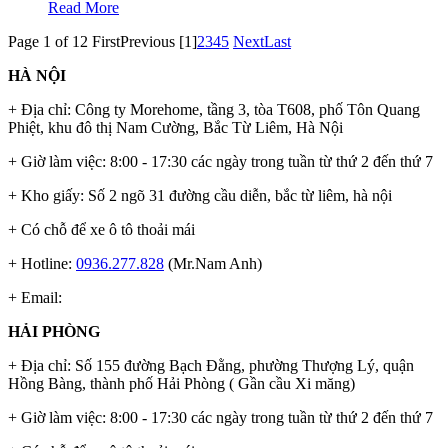
Read More
Page 1 of 12
First
Previous
[1]
2
3
4
5
Next
Last
HÀ NỘI
+ Địa chỉ: Công ty Morehome, tầng 3, tòa T608, phố Tôn Quang
Phiệt, khu đô thị Nam Cường, Bắc Từ Liêm, Hà Nội
+ Giờ làm việc: 8:00 - 17:30 các ngày trong tuần từ thứ 2 đến thứ 7
+ Kho giấy: Số 2 ngõ 31 đường cầu diễn, bắc từ liêm, hà nội
+ Có chỗ để xe ô tô thoải mái
+ Hotline:
0936.277.828
(Mr.Nam Anh)
+ Email:
HẢI PHÒNG
+ Địa chỉ: Số 155 đường Bạch Đằng, phường Thượng Lý, quận
Hồng Bàng, thành phố Hải Phòng ( Gần cầu Xi măng)
+ Giờ làm việc: 8:00 - 17:30 các ngày trong tuần từ thứ 2 đến thứ 7