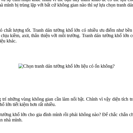
mình bị trùng lặp với bất cứ không gian nào thì sự lựa chọn tranh dá
 có chất lượng tốt. Tranh dán tường khổ lớn có nhiều ưu điểm như b
hịu kiềm, axit, thân thiện với môi trường. Tranh dán tường khổ lớn c
liệu khác.
rí những vùng không gian cần làm nổi bật. Chính vì vậy diện tích tra
hổ lớn tiết kiệm hơn rất nhiều.
án tường khổ lớn cho gia đình mình rồi phải không nào? Để chắc chắn 
ian nhà mình.