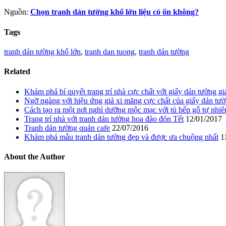
Nguồn:
Chọn tranh dán tường khổ lớn liệu có ổn không?
Tags
tranh dán tường khổ lớn
,
tranh dan tuong
,
tranh dán tường
Related
Khám phá bí quyết trang trí nhà cực chất với giấy dán tường gi
Ngỡ ngàng với hiệu ứng giả xi măng cực chất của giấy dán tư
Cách tạo ra một nơi nghỉ dưỡng mộc mạc với tủ bếp gỗ tự nhiê
Trang trí nhà với tranh dán tường hoa đào đón Tết
12/01/2017
Tranh dán tường quán cafe
22/07/2016
Khám phá mẫu tranh dán tường đẹp và được ưa chuộng nhất
11
About the Author