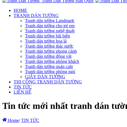
HOME
TRANH DÁN TƯỜNG
Tranh dán tường Landmark
Tranh dán tường cho trẻ em
Tranh dán tường nghệ thuật
Tranh dán tường bãi biển
Tranh dán tường hoa lá
Tranh dán tường thác nước
Tranh dán tường phong cảnh
Tranh dán tường động vật
Tranh dán tường phòng khách
Tranh dán tường quán cafe
Tranh dán tường phòng ngủ
GIẤY DÁN TƯỜNG
THI CÔNG TRANH DÁN TƯỜNG
TIN TỨC
LIÊN HỆ
Tin tức mới nhất tranh dán tườ
Home
/
TIN TỨC