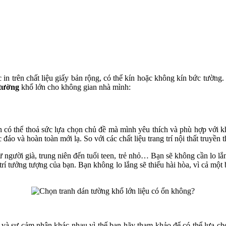
 in trên chất liệu giấy bản rộng, có thể kín hoặc không kín bức tườn
 tường
khổ lớn cho không gian nhà mình:
 có thể thoả sức lựa chọn chủ đề mà mình yêu thích và phù hợp với k
áo và hoàn toàn mới lạ. So với các chất liệu trang trí nội thất truyền t
ừ người già, trung niên đến tuổi teen, trẻ nhỏ… Bạn sẽ không cần lo l
 trí tưởng tượng của bạn. Bạn không lo lắng sẽ thiếu hài hòa, vì cả mộ
và sự cảm nhận khác nhau vì thế bạn hãy tham khảo để có thể lựa ch