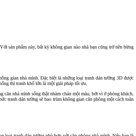
g. Với sản phẩm này, bất kỳ không gian nào nhà bạn cũng trở nên bừng
hông gian nhà mình. Đặc biệt là những loại tranh dán tường 3D được
hống thì tranh khổ lớn là một giải pháp tối ưu.
ắng căn nhà mình sống thật nhàm chán một màu, bởi vì ở phòng khách,
t bức tranh dán tường sẽ bao trùm không gian căn phòng một cách toàn
ọn loại tranh dán tường phù hợp với căn phòng nhà mình. Nếu bạn là