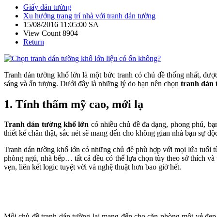
Giấy dán tường
Xu hướng trang trí nhà với tranh dán tường
15/08/2016 11:05:00 SA
View Count 8904
Return
Tranh dán tường khổ lớn là một bức tranh có chủ đề thống nhất, được
sáng và ấn tượng. Dưới đây là những lý do bạn nên chọn
tranh dán
1. Tính thẩm mỹ cao, mới lạ
Tranh dán tường khổ lớn
có nhiều chủ đề đa dạng, phong phú, bạn
thiết kế chân thật, sắc nét sẽ mang đến cho không gian nhà bạn sự độc đ
Tranh dán tường khổ lớn có những chủ đề phù hợp với mọi lứa tuổi t
phòng ngủ, nhà bếp… tất cả đều có thể lựa chọn tùy theo sở thích và
vẹn, liên kết logic tuyệt vời và nghệ thuật hơn bao giờ hết.
Mỗi chủ đề tranh dán tường lại mang đến cho căn phòng một vẻ đẹp 