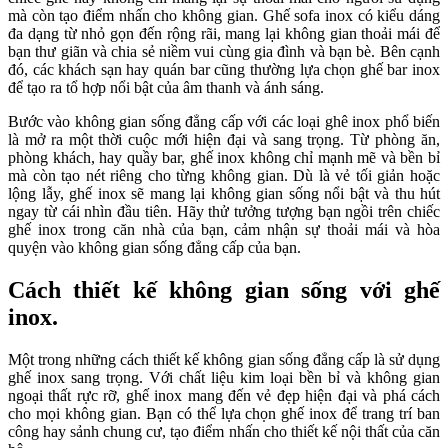
mà còn tạo điểm nhấn cho không gian. Ghế sofa inox có kiểu dáng
đa dạng từ nhỏ gọn đến rộng rãi, mang lại không gian thoải mái để
bạn thư giãn và chia sẻ niềm vui cùng gia đình và bạn bè. Bên cạnh
đó, các khách sạn hay quán bar cũng thường lựa chọn ghế bar inox
để tạo ra tổ hợp nổi bật của âm thanh và ánh sáng.
Bước vào không gian sống đẳng cấp với các loại ghê inox phổ biến
là mở ra một thời cuộc mới hiện đại và sang trọng. Từ phòng ăn,
phòng khách, hay quầy bar, ghế inox không chỉ mạnh mẽ và bền bỉ
mà còn tạo nét riêng cho từng không gian. Dù là vẻ tối giản hoặc
lộng lẫy, ghế inox sẽ mang lại không gian sống nổi bật và thu hút
ngay từ cái nhìn đầu tiên. Hãy thử tưởng tượng bạn ngồi trên chiếc
ghế inox trong căn nhà của bạn, cảm nhận sự thoải mái và hòa
quyện vào không gian sống đẳng cấp của bạn.
Cách thiết kế không gian sống với ghế
inox.
Một trong những cách thiết kế không gian sống đẳng cấp là sử dụng
ghế inox sang trọng. Với chất liệu kim loại bền bỉ và không gian
ngoại thất rực rỡ, ghế inox mang đến vẻ đẹp hiện đại và phá cách
cho mọi không gian. Bạn có thể lựa chọn ghế inox để trang trí ban
công hay sảnh chung cư, tạo điểm nhấn cho thiết kế nội thất của căn