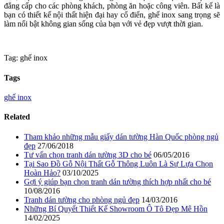
đẳng cấp cho các phòng khách, phòng ăn hoặc công viên. Bất kể là
bạn có thiết kế nội thất hiện đại hay cổ điển, ghế inox sang trọng sẽ
làm nổi bật không gian sống của bạn với vẻ đẹp vượt thời gian.
Tag: ghế inox
Tags
ghế inox
Related
Tham khảo những mẫu giấy dán tường Hàn Quốc phòng ngủ
đẹp
27/06/2018
Tư vấn chọn tranh dán tường 3D cho bé
06/05/2016
Tại Sao Đồ Gỗ Nội Thất Gỗ Thông Luôn Là Sự Lựa Chọn
Hoàn Hảo?
03/10/2025
Gợi ý giúp bạn chọn tranh dán tường thích hợp nhất cho bé
10/08/2016
Tranh dán tường cho phòng ngủ đẹp
14/03/2016
Những Bí Quyết Thiết Kế Showroom Ô Tô Đẹp Mê Hồn
14/02/2025