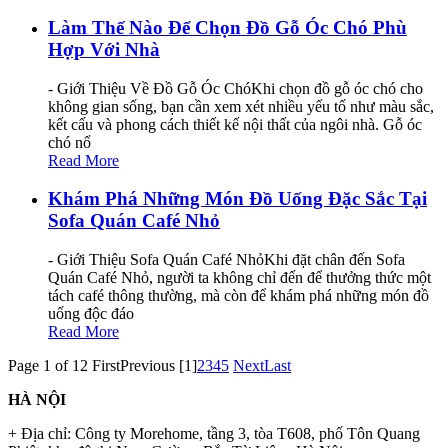
Làm Thế Nào Để Chọn Đồ Gỗ Óc Chó Phù
Hợp Với Nhà
- Giới Thiệu Về Đồ Gỗ Óc ChóKhi chọn đồ gỗ óc chó cho
không gian sống, bạn cần xem xét nhiều yếu tố như màu sắc,
kết cấu và phong cách thiết kế nội thất của ngôi nhà. Gỗ óc
chó nổ
Read More
Khám Phá Những Món Đồ Uống Đặc Sắc Tại
Sofa Quán Café Nhỏ
- Giới Thiệu Sofa Quán Café NhỏKhi đặt chân đến Sofa
Quán Café Nhỏ, người ta không chỉ đến để thưởng thức một
tách café thông thường, mà còn để khám phá những món đồ
uống độc đáo
Read More
Page 1 of 12
First
Previous
[1]
2
3
4
5
Next
Last
HÀ NỘI
+ Địa chỉ: Công ty Morehome, tầng 3, tòa T608, phố Tôn Quang