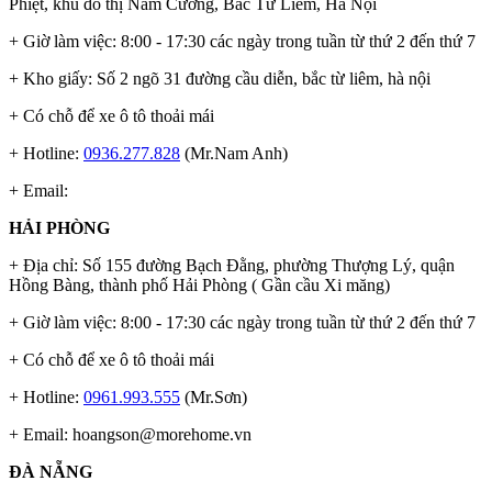
Phiệt, khu đô thị Nam Cường, Bắc Từ Liêm, Hà Nội
+ Giờ làm việc: 8:00 - 17:30 các ngày trong tuần từ thứ 2 đến thứ 7
+ Kho giấy: Số 2 ngõ 31 đường cầu diễn, bắc từ liêm, hà nội
+ Có chỗ để xe ô tô thoải mái
+ Hotline:
0936.277.828
(Mr.Nam Anh)
+ Email:
HẢI PHÒNG
+ Địa chỉ: Số 155 đường Bạch Đằng, phường Thượng Lý, quận
Hồng Bàng, thành phố Hải Phòng ( Gần cầu Xi măng)
+ Giờ làm việc: 8:00 - 17:30 các ngày trong tuần từ thứ 2 đến thứ 7
+ Có chỗ để xe ô tô thoải mái
+ Hotline:
0961.993.555
(Mr.Sơn)
+ Email:
hoangson@morehome.vn
ĐÀ NẴNG