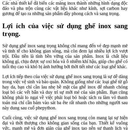
Các nhà thiết kế đã biến các mảng inox thành những hình dạng độc
đáo và pha trộn cùng các vật liệu khác như kính, sợi carbon hay
gương để tạo ra những sản phẩm đầy phong cách và sang trọng.
Lợi ích của việc sử dụng ghế inox sang
trọng.
Sử dụng ghế inox sang trọng không chỉ mang đến vẻ đẹp mạnh mẽ
và tinh tế cho không gian sống, mà còn đem lại nhiều lợi ích vượt
trội. Đầu tiên là tính bền vững của sản phẩm. Inox là chất liệu
không gỉ, chịu được sự oxi hóa và ô nhiễm khí hậu, giúp cho ghế có
tuổi thọ cao và khó bị ảnh hưởng bởi thời tiết như các loại ghế khác.
Lợi ích tiếp theo của việc sử dụng ghế inox sang trọng là sự dễ dàng
trong việc vệ sinh và bảo quản. Không giống như các loại ghế từ gỗ
hay da, bạn chỉ cần lau nhẹ bề mặt của ghế inox để nhanh chóng
loại bỏ các vết bẩn và duy trì sự mới mẻ của sản phẩm. Bạn cũng
không phải lo ngại về việc phải loại bỏ hoặc tách ra làm vỏ thanh
toán mà chỉ cần bám vào sát ba ête rất nhanh cho những người sau
này dung sau cuố phepython.
Cuối cùng, việc sử dụng ghế inox sang trọng còn mang lại sự hiện
đại và thời thượng cho không gian sống của bạn. Thiết kế vuông
vức, mạnh mẽ và đơn giản của ghế inox tạo nên sự thanh lịch và