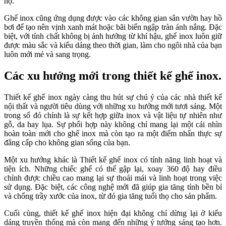
hộ.
Ghế inox cũng ứng dụng được vào các không gian sân vườn hay hồ
bơi để tạo nên vịnh xanh mát hoặc bãi biển ngập tràn ánh nắng. Đặc
biệt, với tính chất không bị ảnh hưởng từ khí hậu, ghế inox luôn giữ
được màu sắc và kiểu dáng theo thời gian, làm cho ngôi nhà của bạn
luôn mới mẻ và sang trọng.
Các xu hướng mới trong thiết kế ghế inox.
Thiết kế ghế inox ngày càng thu hút sự chú ý của các nhà thiết kế
nội thất và người tiêu dùng với những xu hướng mới tươi sáng. Một
trong số đó chính là sự kết hợp giữa inox và vật liệu tự nhiên như
gỗ, da hay lụa. Sự phối hợp này không chỉ mang lại một cái nhìn
hoàn toàn mới cho ghế inox mà còn tạo ra một điểm nhấn thực sự
đẳng cấp cho không gian sống của bạn.
Một xu hướng khác là Thiết kế ghế inox có tính năng linh hoạt và
tiện ích. Những chiếc ghế có thể gập lại, xoay 360 độ hay điều
chỉnh được chiều cao mang lại sự thoải mái và linh hoạt trong việc
sử dụng. Đặc biệt, các công nghệ mới đã giúp gia tăng tính bền bỉ
và chống trầy xước của inox, từ đó gia tăng tuổi thọ cho sản phẩm.
Cuối cùng, thiết kế ghế inox hiện đại không chỉ dừng lại ở kiểu
dáng truyền thống mà còn mang đến những ý tưởng sáng tạo hơn.