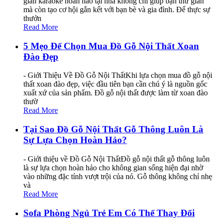
gian karaoke hoàn hảo tại nhà không chỉ giúp bạn thư giãn
mà còn tạo cơ hội gắn kết với bạn bè và gia đình. Để thực sự
thưởn
Read More
5 Mẹo Để Chọn Mua Đồ Gỗ Nội Thất Xoan
Đào Đẹp
- Giới Thiệu Về Đồ Gỗ Nội ThấtKhi lựa chọn mua đồ gỗ nội
thất xoan đào đẹp, việc đầu tiên bạn cần chú ý là nguồn gốc
xuất xứ của sản phẩm. Đồ gỗ nội thất được làm từ xoan đào
thườ
Read More
Tại Sao Đồ Gỗ Nội Thất Gỗ Thông Luôn Là
Sự Lựa Chọn Hoàn Hảo?
- Giới thiệu về Đồ Gỗ Nội ThấtĐồ gỗ nội thất gỗ thông luôn
là sự lựa chọn hoàn hảo cho không gian sống hiện đại nhờ
vào những đặc tính vượt trội của nó. Gỗ thông không chỉ nhẹ
và
Read More
Sofa Phòng Ngủ Trẻ Em Có Thể Thay Đổi