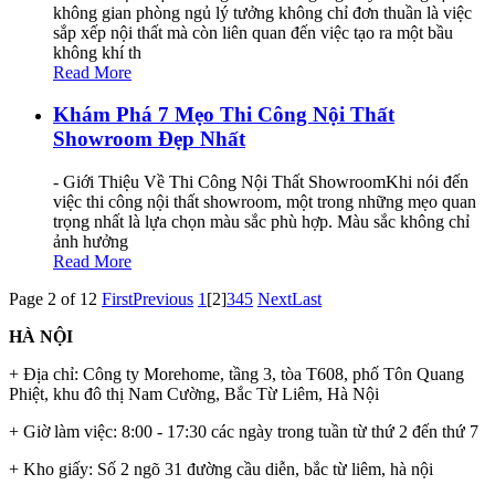
không gian phòng ngủ lý tưởng không chỉ đơn thuần là việc
sắp xếp nội thất mà còn liên quan đến việc tạo ra một bầu
không khí th
Read More
Khám Phá 7 Mẹo Thi Công Nội Thất
Showroom Đẹp Nhất
- Giới Thiệu Về Thi Công Nội Thất ShowroomKhi nói đến
việc thi công nội thất showroom, một trong những mẹo quan
trọng nhất là lựa chọn màu sắc phù hợp. Màu sắc không chỉ
ảnh hưởng
Read More
Page 2 of 12
First
Previous
1
[2]
3
4
5
Next
Last
HÀ NỘI
+ Địa chỉ: Công ty Morehome, tầng 3, tòa T608, phố Tôn Quang
Phiệt, khu đô thị Nam Cường, Bắc Từ Liêm, Hà Nội
+ Giờ làm việc: 8:00 - 17:30 các ngày trong tuần từ thứ 2 đến thứ 7
+ Kho giấy: Số 2 ngõ 31 đường cầu diễn, bắc từ liêm, hà nội