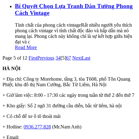
Bí Quyết Chọn Lựa Tranh Dán Tường Phong
Cách Vintage
Tính chất của phong cách vintageRất nhiều người yêu thích
phong cách vintage vì tính chất độc đáo và hấp dẫn mà nó
mang lại. Phong cách này không chỉ là sự kết hợp giữa hiện
đại và c
Read More
Page 5 of 12
First
Previous
3
4
[5]
6
7
Next
Last
HÀ NỘI
+ Địa chỉ: Công ty Morehome, tầng 3, tòa T608, phố Tôn Quang
Phiệt, khu đô thị Nam Cường, Bắc Từ Liêm, Hà Nội
+ Giờ làm việc: 8:00 - 17:30 các ngày trong tuần từ thứ 2 đến thứ 7
+ Kho giấy: Số 2 ngõ 31 đường cầu diễn, bắc từ liêm, hà nội
+ Có chỗ để xe ô tô thoải mái
+ Hotline:
0936.277.828
(Mr.Nam Anh)
+ Email: