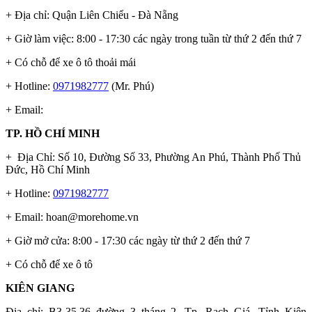
+ Địa chỉ: Quận Liên Chiểu - Đà Nẵng
+ Giờ làm việc: 8:00 - 17:30 các ngày trong tuần từ thứ 2 đến thứ 7
+ Có chỗ để xe ô tô thoải mái
+ Hotline:
0971982777
(Mr. Phú)
+ Email:
TP. HỒ CHÍ MINH
+ Địa Chỉ: Số 10, Đường Số 33, Phường An Phú, Thành Phố Thủ
Đức, Hồ Chí Minh
+ Hotline:
0971982777
+ Email:
hoan@morehome.vn
+ Giờ mở cửa: 8:00 - 17:30 các ngày từ thứ 2 đến thứ 7
+ Có chỗ để xe ô tô
KIÊN GIANG
Địa chỉ:
B3-35,36 đường 3 tháng 2, Tp. Rạch Giá, Tỉnh Kiên