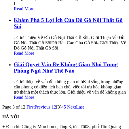
l
Read More
Khám Phá 5 Lợi Ích Của Đồ Gỗ Nội Thất Gỗ
Sồi
- Giới Thiệu Về Đồ Gỗ Nội Thất Gỗ Sồi- Giới Thiệu Về Đồ
Gỗ Nội Thất Gỗ SồiĐộ Bền Cao Của Gỗ Sồi- Giới Thiệu Về
Đồ Gỗ Nội Thất Gỗ Sồi
Read More
Giải Quyết Vấn Đề Không Gian Nhỏ Trong
Phòng Ngủ Như Thế Nào
- Giới thiệu về vấn đề không gian nhỏKhi sống trong những
căn phòng có diện tích hạn chế, việc tối ưu hóa không gian
trở thành một thách thức lớn. Giới thiệu về vấn đề không gian
Read More
Page 3 of 12
First
Previous
1
2
[3]
4
5
Next
Last
HÀ NỘI
+ Địa chỉ: Công ty Morehome, tầng 3, tòa T608, phố Tôn Quang