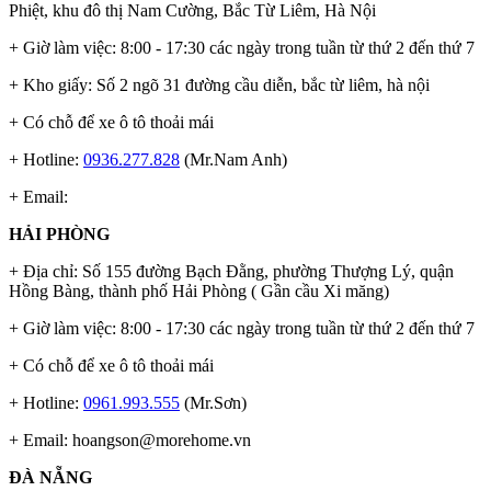
Phiệt, khu đô thị Nam Cường, Bắc Từ Liêm, Hà Nội
+ Giờ làm việc: 8:00 - 17:30 các ngày trong tuần từ thứ 2 đến thứ 7
+ Kho giấy: Số 2 ngõ 31 đường cầu diễn, bắc từ liêm, hà nội
+ Có chỗ để xe ô tô thoải mái
+ Hotline:
0936.277.828
(Mr.Nam Anh)
+ Email:
HẢI PHÒNG
+ Địa chỉ: Số 155 đường Bạch Đằng, phường Thượng Lý, quận
Hồng Bàng, thành phố Hải Phòng ( Gần cầu Xi măng)
+ Giờ làm việc: 8:00 - 17:30 các ngày trong tuần từ thứ 2 đến thứ 7
+ Có chỗ để xe ô tô thoải mái
+ Hotline:
0961.993.555
(Mr.Sơn)
+ Email:
hoangson@morehome.vn
ĐÀ NẴNG