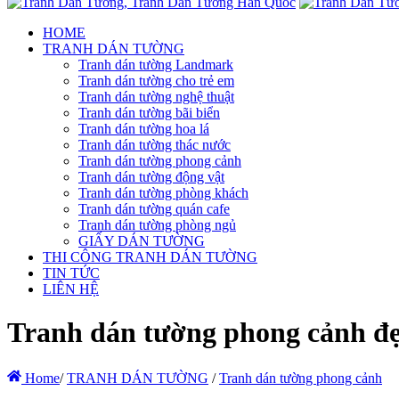
HOME
TRANH DÁN TƯỜNG
Tranh dán tường Landmark
Tranh dán tường cho trẻ em
Tranh dán tường nghệ thuật
Tranh dán tường bãi biển
Tranh dán tường hoa lá
Tranh dán tường thác nước
Tranh dán tường phong cảnh
Tranh dán tường động vật
Tranh dán tường phòng khách
Tranh dán tường quán cafe
Tranh dán tường phòng ngủ
GIẤY DÁN TƯỜNG
THI CÔNG TRANH DÁN TƯỜNG
TIN TỨC
LIÊN HỆ
Tranh dán tường phong cảnh đẹ
Home
/
TRANH DÁN TƯỜNG
/
Tranh dán tường phong cảnh