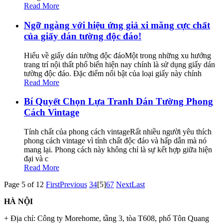
Read More
Ngỡ ngàng với hiệu ứng giả xi măng cực chất
của giấy dán tường độc đáo!
Hiểu về giấy dán tường độc đáoMột trong những xu hướng
trang trí nội thất phổ biến hiện nay chính là sử dụng giấy dán
tường độc đáo. Đặc điểm nổi bật của loại giấy này chính
Read More
Bí Quyết Chọn Lựa Tranh Dán Tường Phong
Cách Vintage
Tính chất của phong cách vintageRất nhiều người yêu thích
phong cách vintage vì tính chất độc đáo và hấp dẫn mà nó
mang lại. Phong cách này không chỉ là sự kết hợp giữa hiện
đại và c
Read More
Page 5 of 12
First
Previous
3
4
[5]
6
7
Next
Last
HÀ NỘI
+ Địa chỉ: Công ty Morehome, tầng 3, tòa T608, phố Tôn Quang