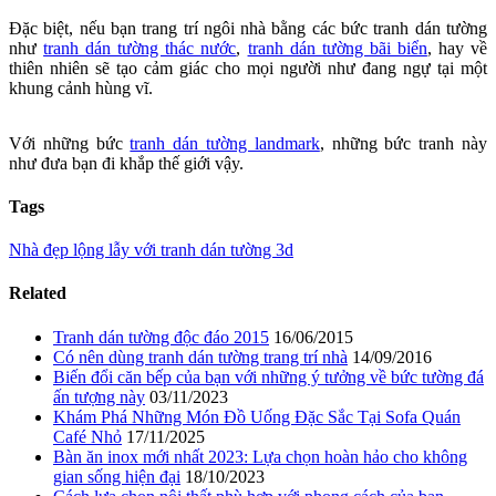
Đặc biệt, nếu bạn trang trí ngôi nhà bằng các bức tranh dán tường
như
tranh dán tường thác nước
,
tranh dán tường bãi biển
, hay về
thiên nhiên sẽ tạo cảm giác cho mọi người như đang ngự tại một
khung cảnh hùng vĩ.
Với những bức
tranh dán tường landmark
, những bức tranh này
như đưa bạn đi khắp thế giới vậy.
Tags
Nhà đẹp lộng lẫy với tranh dán tường 3d
Related
Tranh dán tường độc đáo 2015
16/06/2015
Có nên dùng tranh dán tường trang trí nhà
14/09/2016
Biến đổi căn bếp của bạn với những ý tưởng về bức tường đá
ấn tượng này
03/11/2023
Khám Phá Những Món Đồ Uống Đặc Sắc Tại Sofa Quán
Café Nhỏ
17/11/2025
Bàn ăn inox mới nhất 2023: Lựa chọn hoàn hảo cho không
gian sống hiện đại
18/10/2023