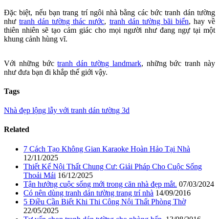
Đặc biệt, nếu bạn trang trí ngôi nhà bằng các bức tranh dán tường
như
tranh dán tường thác nước
,
tranh dán tường bãi biển
, hay về
thiên nhiên sẽ tạo cảm giác cho mọi người như đang ngự tại một
khung cảnh hùng vĩ.
Với những bức
tranh dán tường landmark
, những bức tranh này
như đưa bạn đi khắp thế giới vậy.
Tags
Nhà đẹp lộng lẫy với tranh dán tường 3d
Related
7 Cách Tạo Không Gian Karaoke Hoàn Hảo Tại Nhà
12/11/2025
Thiết Kế Nội Thất Chung Cư: Giải Pháp Cho Cuộc Sống
Thoải Mái
16/12/2025
Tận hưởng cuộc sống mới trong căn nhà đẹp mắt.
07/03/2024
Có nên dùng tranh dán tường trang trí nhà
14/09/2016
5 Điều Cần Biết Khi Thi Công Nội Thất Phòng Thờ
22/05/2025