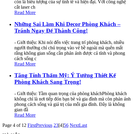
còn là biểu tượng của sự tinh tế và hiện đại. Với công nghệ
cắt laser ch
Read More
Những Sai Lầm Khi Decor Phòng Khách –
Tránh Ngay Để Thành Công!
- Giới thiệu: Khi nói đến việc trang trí phòng khách, nhiều
người thường chỉ chú trọng vào vẻ bề ngoài mà quên mất
rằng không gian sống cần phản ánh được cá tính và phong
cách sống c
Read More
Tăng Tính Thẩm Mỹ: Ý Tưởng Thiết Kế
Phòng Khách Sang Trọng!
- Giới thiệu: Tầm quan trọng của phòng kháchPhòng khách
không chỉ là nơi tiếp đón bạn bè và gia đình mà còn phản ánh
phong cách sống và giá trị của mỗi gia đình. Đây là không
gian đầ
Read More
Page 4 of 12
First
Previous
2
3
[4]
5
6
Next
Last