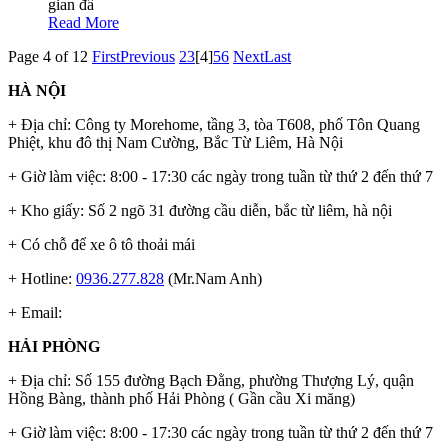
gian đầ
Read More
Page 4 of 12
First
Previous
2
3
[4]
5
6
Next
Last
HÀ NỘI
+ Địa chỉ: Công ty Morehome, tầng 3, tòa T608, phố Tôn Quang
Phiệt, khu đô thị Nam Cường, Bắc Từ Liêm, Hà Nội
+ Giờ làm việc: 8:00 - 17:30 các ngày trong tuần từ thứ 2 đến thứ 7
+ Kho giấy: Số 2 ngõ 31 đường cầu diễn, bắc từ liêm, hà nội
+ Có chỗ để xe ô tô thoải mái
+ Hotline:
0936.277.828
(Mr.Nam Anh)
+ Email:
HẢI PHÒNG
+ Địa chỉ: Số 155 đường Bạch Đằng, phường Thượng Lý, quận
Hồng Bàng, thành phố Hải Phòng ( Gần cầu Xi măng)
+ Giờ làm việc: 8:00 - 17:30 các ngày trong tuần từ thứ 2 đến thứ 7