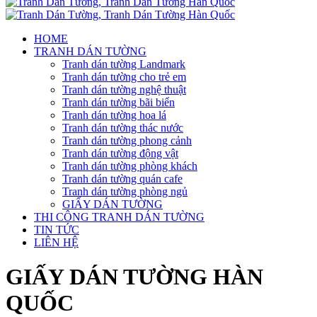
HOME
TRANH DÁN TƯỜNG
Tranh dán tường Landmark
Tranh dán tường cho trẻ em
Tranh dán tường nghệ thuật
Tranh dán tường bãi biển
Tranh dán tường hoa lá
Tranh dán tường thác nước
Tranh dán tường phong cảnh
Tranh dán tường động vật
Tranh dán tường phòng khách
Tranh dán tường quán cafe
Tranh dán tường phòng ngủ
GIẤY DÁN TƯỜNG
THI CÔNG TRANH DÁN TƯỜNG
TIN TỨC
LIÊN HỆ
GIẤY DÁN TƯỜNG HÀN
QUỐC