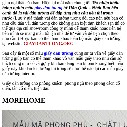
gian nội thất của bạn. Hiện tại mỗi năm chúng tôi đều
nhập khẩu
hàng nghìn mẫu
giay dan tuong
từ Hàn Quốc - Nhật Bản bên
cạnh đó là vải dán tường để đáp ứng nhu cầu tiêu thị trong
nước
(Lưu ý giá thành vải dán tường tương đối cao nên nếu bạn có
nhu cầu dán vải dán tường cho không gian biệt thự, khách sạn thì có
thể qua địa chỉ showroom công ty mình để tham khảo hoặc liên hệ
bên mình sẽ mang mẫu tới tận nhà để tư vấn và để bạn chọn theo
nhu cầu.) Hoặc bạn có thể tham khảo toàn bộ mẫu giấy dán tường
tại website:
GIAYDANTUONG.ORG
Sau đây là một số mẫu
giấy dán tường
cùng sự tư vấn về giấy dán
tường giúp bạn có thể tham khảo vô vàn mẫu giấy theo nhu cầu sở
thích cũng như có cả gợi ý khi bạn đang băn khoăn không biết mẫu
giấy này khi dán lên tường thì trông sẽ như thế nào tại các mẫu giấy
dán tường interior.
Giấy dán tường cho phòng khách, phòng ngủ theo phong cách cổ
điển, tân cổ điển, hiện đại:
MOREHOME