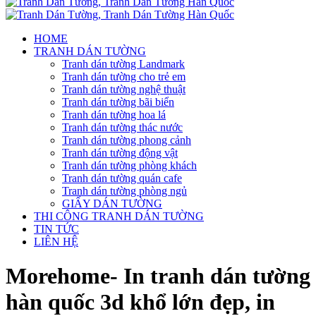
HOME
TRANH DÁN TƯỜNG
Tranh dán tường Landmark
Tranh dán tường cho trẻ em
Tranh dán tường nghệ thuật
Tranh dán tường bãi biển
Tranh dán tường hoa lá
Tranh dán tường thác nước
Tranh dán tường phong cảnh
Tranh dán tường động vật
Tranh dán tường phòng khách
Tranh dán tường quán cafe
Tranh dán tường phòng ngủ
GIẤY DÁN TƯỜNG
THI CÔNG TRANH DÁN TƯỜNG
TIN TỨC
LIÊN HỆ
Morehome- In tranh dán tường
hàn quốc 3d khổ lớn đẹp, in