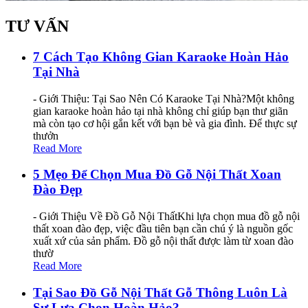
TƯ VẤN
7 Cách Tạo Không Gian Karaoke Hoàn Hảo
Tại Nhà
- Giới Thiệu: Tại Sao Nên Có Karaoke Tại Nhà?Một không
gian karaoke hoàn hảo tại nhà không chỉ giúp bạn thư giãn
mà còn tạo cơ hội gắn kết với bạn bè và gia đình. Để thực sự
thưởn
Read More
5 Mẹo Để Chọn Mua Đồ Gỗ Nội Thất Xoan
Đào Đẹp
- Giới Thiệu Về Đồ Gỗ Nội ThấtKhi lựa chọn mua đồ gỗ nội
thất xoan đào đẹp, việc đầu tiên bạn cần chú ý là nguồn gốc
xuất xứ của sản phẩm. Đồ gỗ nội thất được làm từ xoan đào
thườ
Read More
Tại Sao Đồ Gỗ Nội Thất Gỗ Thông Luôn Là
Sự Lựa Chọn Hoàn Hảo?