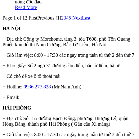
uống độc đáo
Read More
Page 1 of 12
First
Previous
[1]
2
3
4
5
Next
Last
HÀ NỘI
+ Địa chỉ: Công ty Morehome, tầng 3, tòa T608, phố Tôn Quang
Phiệt, khu đô thị Nam Cường, Bắc Từ Liêm, Hà Nội
+ Giờ làm việc: 8:00 - 17:30 các ngày trong tuần từ thứ 2 đến thứ 7
+ Kho giấy: Số 2 ngõ 31 đường cầu diễn, bắc từ liêm, hà nội
+ Có chỗ để xe ô tô thoải mái
+ Hotline:
0936.277.828
(Mr.Nam Anh)
+ Email:
HẢI PHÒNG
+ Địa chỉ: Số 155 đường Bạch Đằng, phường Thượng Lý, quận
Hồng Bàng, thành phố Hải Phòng ( Gần cầu Xi măng)
+ Giờ làm việc: 8:00 - 17:30 các ngày trong tuần từ thứ 2 đến thứ 7