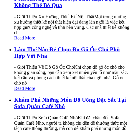
Không Thể Bỏ Qua
- Giới Thiệu Xu Hướng Thiết Kế Nội ThấtMột trong những
xu hướng thiết kế nội thất hiện đại đang lên ngôi là việc kết
hợp giữa công nghệ và tính bền vững. Các nhà thiết kế không
ch
Read More
Làm Thế Nào Để Chọn Đồ Gỗ Óc Chó Phù
Hợp Với Nhà
- Giới Thiệu Về Đồ Gỗ Óc ChóKhi chọn đồ gỗ óc chó cho
không gian sống, bạn cần xem xét nhiều yếu tố như màu sắc,
kết cấu và phong cách thiết kế nội thất của ngôi nhà. Gỗ óc
chó nổ
Read More
Khám Phá Những Món Đồ Uống Đặc Sắc Tại
Sofa Quán Café Nhỏ
- Giới Thiệu Sofa Quán Café NhỏKhi đặt chân đến Sofa
Quán Café Nhỏ, người ta không chỉ đến để thưởng thức một
tách café thông thường, mà còn để khám phá những món đồ