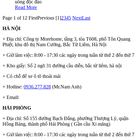
uống độc đáo
Read More
Page 1 of 12
First
Previous
[1]
2
3
4
5
Next
Last
HÀ NỘI
+ Địa chỉ: Công ty Morehome, tầng 3, tòa T608, phố Tôn Quang
Phiệt, khu đô thị Nam Cường, Bắc Từ Liêm, Hà Nội
+ Giờ làm việc: 8:00 - 17:30 các ngày trong tuần từ thứ 2 đến thứ 7
+ Kho giấy: Số 2 ngõ 31 đường cầu diễn, bắc từ liêm, hà nội
+ Có chỗ để xe ô tô thoải mái
+ Hotline:
0936.277.828
(Mr.Nam Anh)
+ Email:
HẢI PHÒNG
+ Địa chỉ: Số 155 đường Bạch Đằng, phường Thượng Lý, quận
Hồng Bàng, thành phố Hải Phòng ( Gần cầu Xi măng)
+ Giờ làm việc: 8:00 - 17:30 các ngày trong tuần từ thứ 2 đến thứ 7