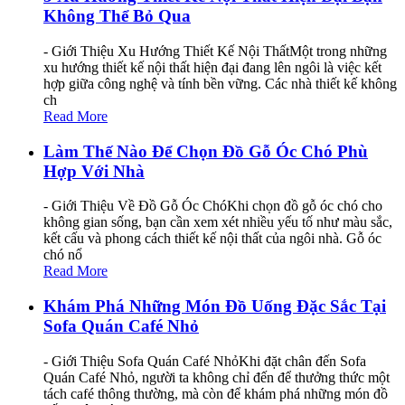
Không Thể Bỏ Qua
- Giới Thiệu Xu Hướng Thiết Kế Nội ThấtMột trong những
xu hướng thiết kế nội thất hiện đại đang lên ngôi là việc kết
hợp giữa công nghệ và tính bền vững. Các nhà thiết kế không
ch
Read More
Làm Thế Nào Để Chọn Đồ Gỗ Óc Chó Phù
Hợp Với Nhà
- Giới Thiệu Về Đồ Gỗ Óc ChóKhi chọn đồ gỗ óc chó cho
không gian sống, bạn cần xem xét nhiều yếu tố như màu sắc,
kết cấu và phong cách thiết kế nội thất của ngôi nhà. Gỗ óc
chó nổ
Read More
Khám Phá Những Món Đồ Uống Đặc Sắc Tại
Sofa Quán Café Nhỏ
- Giới Thiệu Sofa Quán Café NhỏKhi đặt chân đến Sofa
Quán Café Nhỏ, người ta không chỉ đến để thưởng thức một
tách café thông thường, mà còn để khám phá những món đồ