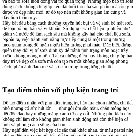
và bảo trì sofa luôn đóng vai trò quan trọng. Những mẹo bảo trì sofa
đúng cách không chỉ giúp kéo dài tuổi thọ của sản phẩm mà còn giữ
được vẻ đẹp như mới, từ đó tạo nên một không gian ấm cúng và
đầy tính thẩm mỹ.
Hãy bắt đầu bằng cách thường xuyên hút bụi và vệ sinh bề mặt sofa
để loại bỏ bụi bẩn và vi khuẩn. Sử dụng các chất liệu tự nhiên như
giấm và nước để làm sạch sâu mà không gây hại cho chất liệu sofa.
Ngoài ra, việc tránh ánh nắng trực tiếp cũng là một trong những
mẹo quan trọng để ngăn ngừa hiện tượng phai màu. Đặc biệt, đừng
quên thay đổi vị trí sofa định kỳ để tránh tình trạng mòn hoặc trầy
xước không mong muốn. Tất cả những điều này không chỉ giúp bạn
duy trì vẻ đẹp của sofa mà còn tạo ra một không gian sống phong
cách, phản ánh đam mê và sự cẩn trọng trong từng chi tiết.
Tạo điểm nhấn với phụ kiện trang trí
Để tạo điểm nhấn với phụ kiện trang trí, hãy lựa chọn những chi tiết
nhỏ nhưng có sức hút lớn — như gối ôm sắc màu, chăn mỏng họa
tiết độc đáo hay những mảng xanh từ cây cối. Những phụ kiện này
không chỉ làm cho không gian thêm sinh động mà còn thể hiện cá
tính và phong cách sống của bạn.
Hãy nghĩ đến việc kết hợp các sắc thái khác nhau, từ màu pastel nhẹ
nhàng đến gam màu nổi bật, để tạo nên một bảng màu hài hòa và