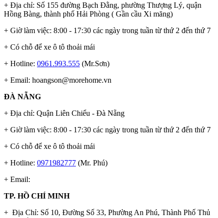
+ Địa chỉ: Số 155 đường Bạch Đằng, phường Thượng Lý, quận
Hồng Bàng, thành phố Hải Phòng ( Gần cầu Xi măng)
+ Giờ làm việc: 8:00 - 17:30 các ngày trong tuần từ thứ 2 đến thứ 7
+ Có chỗ để xe ô tô thoải mái
+ Hotline:
0961.993.555
(Mr.Sơn)
+ Email:
hoangson@morehome.vn
ĐÀ NẴNG
+ Địa chỉ: Quận Liên Chiểu - Đà Nẵng
+ Giờ làm việc: 8:00 - 17:30 các ngày trong tuần từ thứ 2 đến thứ 7
+ Có chỗ để xe ô tô thoải mái
+ Hotline:
0971982777
(Mr. Phú)
+ Email:
TP. HỒ CHÍ MINH
+ Địa Chỉ: Số 10, Đường Số 33, Phường An Phú, Thành Phố Thủ