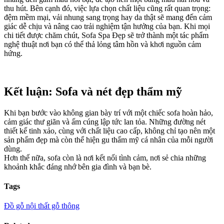
thu hút. Bên cạnh đó, việc lựa chọn chất liệu cũng rất quan trọng:
đệm mềm mại, vải nhung sang trọng hay da thật sẽ mang đến cảm
giác dễ chịu và nâng cao trải nghiệm tận hưởng của bạn. Khi mọi
chi tiết được chăm chút, Sofa Spa Đẹp sẽ trở thành một tác phẩm
nghệ thuật nơi bạn có thể thả lỏng tâm hồn và khơi nguồn cảm
hứng.
Kết luận: Sofa và nét đẹp thẩm mỹ
Khi bạn bước vào không gian bày trí với một chiếc sofa hoàn hảo,
cảm giác thư giãn và ấm cúng lập tức lan tỏa. Những đường nét
thiết kế tinh xảo, cùng với chất liệu cao cấp, không chỉ tạo nên một
sản phẩm đẹp mà còn thể hiện gu thẩm mỹ cá nhân của mỗi người
dùng.
Hơn thế nữa, sofa còn là nơi kết nối tình cảm, nơi sẻ chia những
khoảnh khắc đáng nhớ bên gia đình và bạn bè.
Tags
Đồ gỗ nội thất gỗ thông