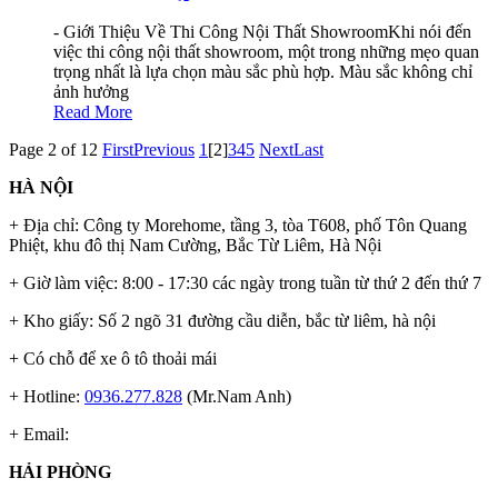
- Giới Thiệu Về Thi Công Nội Thất ShowroomKhi nói đến
việc thi công nội thất showroom, một trong những mẹo quan
trọng nhất là lựa chọn màu sắc phù hợp. Màu sắc không chỉ
ảnh hưởng
Read More
Page 2 of 12
First
Previous
1
[2]
3
4
5
Next
Last
HÀ NỘI
+ Địa chỉ: Công ty Morehome, tầng 3, tòa T608, phố Tôn Quang
Phiệt, khu đô thị Nam Cường, Bắc Từ Liêm, Hà Nội
+ Giờ làm việc: 8:00 - 17:30 các ngày trong tuần từ thứ 2 đến thứ 7
+ Kho giấy: Số 2 ngõ 31 đường cầu diễn, bắc từ liêm, hà nội
+ Có chỗ để xe ô tô thoải mái
+ Hotline:
0936.277.828
(Mr.Nam Anh)
+ Email:
HẢI PHÒNG