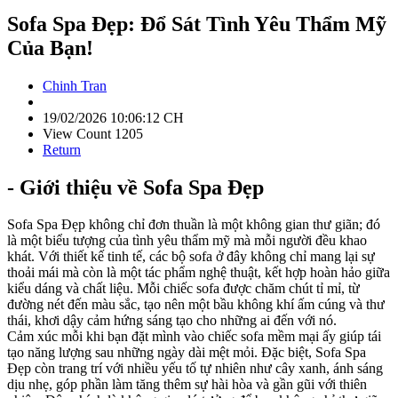
Sofa Spa Đẹp: Đổ Sát Tình Yêu Thẩm Mỹ
Của Bạn!
Chinh Tran
19/02/2026 10:06:12 CH
View Count 1205
Return
- Giới thiệu về Sofa Spa Đẹp
Sofa Spa Đẹp không chỉ đơn thuần là một không gian thư giãn; đó
là một biểu tượng của tình yêu thẩm mỹ mà mỗi người đều khao
khát. Với thiết kế tinh tế, các bộ sofa ở đây không chỉ mang lại sự
thoải mái mà còn là một tác phẩm nghệ thuật, kết hợp hoàn hảo giữa
kiểu dáng và chất liệu. Mỗi chiếc sofa được chăm chút tỉ mỉ, từ
đường nét đến màu sắc, tạo nên một bầu không khí ấm cúng và thư
thái, khơi dậy cảm hứng sáng tạo cho những ai đến với nó.
Cảm xúc mỗi khi bạn đặt mình vào chiếc sofa mềm mại ấy giúp tái
tạo năng lượng sau những ngày dài mệt mỏi. Đặc biệt, Sofa Spa
Đẹp còn trang trí với nhiều yếu tố tự nhiên như cây xanh, ánh sáng
dịu nhẹ, góp phần làm tăng thêm sự hài hòa và gần gũi với thiên