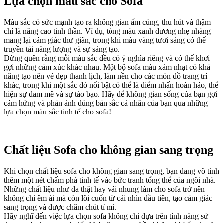
Lựa chọn màu sắc cho Sofa
Màu sắc có sức mạnh tạo ra không gian ấm cúng, thu hút và thậm
chí là nâng cao tinh thần. Ví dụ, tông màu xanh dương nhẹ nhàng
mang lại cảm giác thư giãn, trong khi màu vàng tươi sáng có thể
truyền tải năng lượng và sự sáng tạo.
Đừng quên rằng mỗi màu sắc đều có ý nghĩa riêng và có thể khơi
gợi những cảm xúc khác nhau. Một bộ sofa màu xám nhạt có khả
năng tạo nên vẻ đẹp thanh lịch, làm nền cho các món đồ trang trí
khác, trong khi một sắc đỏ nổi bật có thể là điểm nhấn hoàn hảo, thể
hiện sự đam mê và sự táo bạo. Hãy để không gian sống của bạn gợi
cảm hứng và phản ánh đúng bản sắc cá nhân của bạn qua những
lựa chọn màu sắc tinh tế cho sofa!
Chất liệu Sofa cho không gian sang trọng
Khi chọn chất liệu sofa cho không gian sang trọng, bạn đang vô tình
thêm một nét chấm phá tinh tế vào bức tranh tổng thể của ngôi nhà.
Những chất liệu như da thật hay vải nhung làm cho sofa trở nên
không chỉ êm ái mà còn lôi cuốn từ cái nhìn đầu tiên, tạo cảm giác
sang trọng và được chăm chút tỉ mỉ.
Hãy nghĩ đến việc lựa chọn sofa không chỉ dựa trên tính năng sử