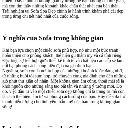
nhiên. Đây chính là không gian lý tưởng để bạn không chỉ thư giãn,
mà còn tìm thấy những khoảnh khắc chân thật nhất của bản thân.
Trải nghiệm tại Sofa Spa Đẹp chính là hành trình khám phá cái đẹp
trong từng chi tiết nhỏ nhất của cuộc sống.
Ý nghĩa của Sofa trong không gian
Khi bạn lựa chọn một chiếc sofa phù hợp, nó như một bức tranh
hoàn thiện cho phòng khách, thể hiện gu thẩm mỹ và cá tính riêng.
Đặc biệt, sự kết hợp giữa thiết kế tinh tế và chất liệu cao cấp sẽ làm
nổi bật phong cách sống hiện đại của gia đình bạn.
Ngoài ra, sofa còn là nơi tụ họp của những khoảnh khắc đáng nhớ,
từ những buổi tối sum họp, trò chuyện cùng gia đình cho đến những
giờ phút thư giãn cá nhân. Một không gian ấm cúng, thoải mái sẽ là
khởi nguồn cho những sáng tạo bất tận và những ý tưởng mới. Do
đó, việc đầu tư vào một chiếc sofa đẹp không chỉ là trang trí mà còn
là cách thể hiện tâm tư và phong cách sống của bạn. Hãy để sofa trở
thành biểu tượng cho tình yêu thẩm mỹ của bạn trong không gian
sống!