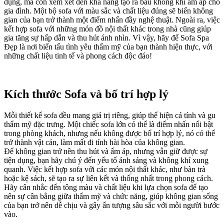
dụng, mà còn xem xét đến khả năng tạo ra bầu không khí ấm áp cho
gia đình. Một bộ sofa với màu sắc và chất liệu đúng sẽ biến không
gian của bạn trở thành một điểm nhấn đầy nghệ thuật. Ngoài ra, việc
kết hợp sofa với những món đồ nội thất khác trong nhà cũng giúp
gia tăng sự hấp dẫn và thu hút ánh nhìn. Vì vậy, hãy để Sofa Spa
Đẹp là nơi biến tấu tình yêu thẩm mỹ của bạn thành hiện thực, với
những chất liệu tinh tế và phong cách độc đáo!
Kích thước Sofa và bố trí hợp lý
Mỗi thiết kế sofa đều mang giá trị riêng, giúp thể hiện cá tính và gu
thẩm mỹ đặc trưng. Một chiếc sofa lớn có thể là điểm nhấn nổi bật
trong phòng khách, nhưng nếu không được bố trí hợp lý, nó có thể
trở thành vật cản, làm mất đi tính hài hòa của không gian.
Để không gian trở nên thu hút và ấm áp, nhưng vẫn giữ được sự
tiện dụng, bạn hãy chú ý đến yếu tố ánh sáng và không khí xung
quanh. Việc kết hợp sofa với các món nội thất khác, như bàn trà
hoặc kệ sách, sẽ tạo ra sự liên kết và thống nhất trong phong cách.
Hãy cân nhắc đến tông màu và chất liệu khi lựa chọn sofa để tạo
nên sự cân bằng giữa thẩm mỹ và chức năng, giúp không gian sống
của bạn trở nên dễ chịu và gây ấn tượng sâu sắc với mỗi người bước
vào.