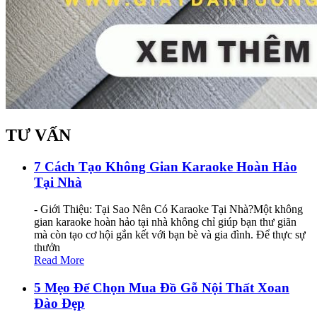
TƯ VẤN
7 Cách Tạo Không Gian Karaoke Hoàn Hảo
Tại Nhà
- Giới Thiệu: Tại Sao Nên Có Karaoke Tại Nhà?Một không
gian karaoke hoàn hảo tại nhà không chỉ giúp bạn thư giãn
mà còn tạo cơ hội gắn kết với bạn bè và gia đình. Để thực sự
thưởn
Read More
5 Mẹo Để Chọn Mua Đồ Gỗ Nội Thất Xoan
Đào Đẹp