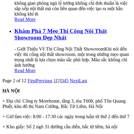
không gian phòng ngủ lý tưởng không chỉ đơn thuần là việc
sắp xếp nội thất mà còn liên quan đến việc tạo ra một bầu
không khí th
Read More
Khám Phá 7 Mẹo Thi Công Nội Thất
Showroom Đẹp Nhất
- Giới Thiệu Về Thi Công Nội Thất ShowroomKhi nói đến
việc thi công nội thất showroom, một trong những mẹo quan
trọng nhất là lựa chọn màu sắc phù hợp. Màu sắc không chỉ
ảnh hưởng
Read More
Page 2 of 12
First
Previous
1
[2]
3
4
5
Next
Last
HÀ NỘI
+ Địa chỉ: Công ty Morehome, tầng 3, tòa T608, phố Tôn Quang
Phiệt, khu đô thị Nam Cường, Bắc Từ Liêm, Hà Nội
+ Giờ làm việc: 8:00 - 17:30 các ngày trong tuần từ thứ 2 đến thứ 7
+ Kho giấy: Số 2 ngõ 31 đường cầu diễn, bắc từ liêm, hà nội