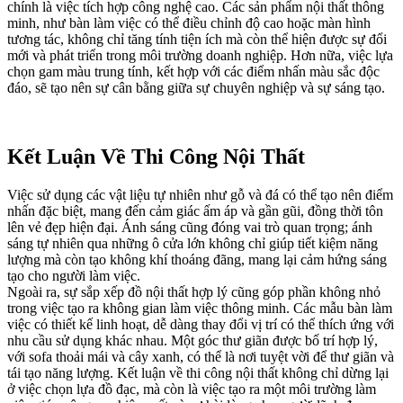
chính là việc tích hợp công nghệ cao. Các sản phẩm nội thất thông
minh, như bàn làm việc có thể điều chỉnh độ cao hoặc màn hình
tương tác, không chỉ tăng tính tiện ích mà còn thể hiện được sự đổi
mới và phát triển trong môi trường doanh nghiệp. Hơn nữa, việc lựa
chọn gam màu trung tính, kết hợp với các điểm nhấn màu sắc độc
đáo, sẽ tạo nên sự cân bằng giữa sự chuyên nghiệp và sự sáng tạo.
Kết Luận Về Thi Công Nội Thất
Việc sử dụng các vật liệu tự nhiên như gỗ và đá có thể tạo nên điểm
nhấn đặc biệt, mang đến cảm giác ấm áp và gần gũi, đồng thời tôn
lên vẻ đẹp hiện đại. Ánh sáng cũng đóng vai trò quan trọng; ánh
sáng tự nhiên qua những ô cửa lớn không chỉ giúp tiết kiệm năng
lượng mà còn tạo không khí thoáng đãng, mang lại cảm hứng sáng
tạo cho người làm việc.
Ngoài ra, sự sắp xếp đồ nội thất hợp lý cũng góp phần không nhỏ
trong việc tạo ra không gian làm việc thông minh. Các mẫu bàn làm
việc có thiết kế linh hoạt, dễ dàng thay đổi vị trí có thể thích ứng với
nhu cầu sử dụng khác nhau. Một góc thư giãn được bố trí hợp lý,
với sofa thoải mái và cây xanh, có thể là nơi tuyệt vời để thư giãn và
tái tạo năng lượng. Kết luận về thi công nội thất không chỉ dừng lại
ở việc chọn lựa đồ đạc, mà còn là việc tạo ra một môi trường làm