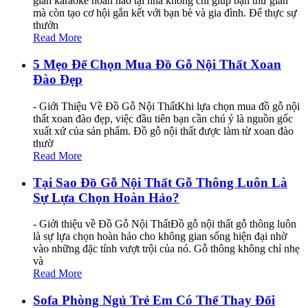
gian karaoke hoàn hảo tại nhà không chỉ giúp bạn thư giãn
mà còn tạo cơ hội gắn kết với bạn bè và gia đình. Để thực sự
thưởn
Read More
5 Mẹo Để Chọn Mua Đồ Gỗ Nội Thất Xoan
Đào Đẹp
- Giới Thiệu Về Đồ Gỗ Nội ThấtKhi lựa chọn mua đồ gỗ nội
thất xoan đào đẹp, việc đầu tiên bạn cần chú ý là nguồn gốc
xuất xứ của sản phẩm. Đồ gỗ nội thất được làm từ xoan đào
thườ
Read More
Tại Sao Đồ Gỗ Nội Thất Gỗ Thông Luôn Là
Sự Lựa Chọn Hoàn Hảo?
- Giới thiệu về Đồ Gỗ Nội ThấtĐồ gỗ nội thất gỗ thông luôn
là sự lựa chọn hoàn hảo cho không gian sống hiện đại nhờ
vào những đặc tính vượt trội của nó. Gỗ thông không chỉ nhẹ
và
Read More
Sofa Phòng Ngủ Trẻ Em Có Thể Thay Đổi