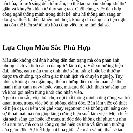
hài hòa, từ tươi sáng đến trầm ấm, có thể tạo ra bầu không khí thư
giãn và khuyến khích tư duy sáng tạo. Cuối cùng, việc tích hợp
công nghệ thông minh trong thiết kế, như hệ thống ánh sáng tự
động và thiết bị điều khiển linh hoạt, không chỉ nâng cao tiện nghi
mà còn thể hiện sự tối ưu hóa công việc trong thời đại số.
Lựa Chọn Màu Sắc Phù Hợp
Màu sắc không chỉ ảnh hưởng đến tâm trạng mà còn phản ánh
phong cách và tính cách của người lãnh đạo. Với xu hướng hiện
đại, những gam màu trung tính như xám, trắng hoặc be thường
được ưa chuộng, tạo cảm giác thanh lịch và chuyên nghiệp. Tuy
nhiên, không nên ngần ngại thêm những điểm nhấn màu sắc thế
mạnh như xanh navy hoặc vàng mustard để kích thích sự sáng tạo
và khơi gợi niềm hứng khởi cho nhân viên.
Ngoài màu sắc, việc lựa chọn nội thất thông minh cũng đóng vai trò
quan trọng trong việc bố trí phòng giám đốc. Bàn làm việc có thiết
kế hiện đại, đi kèm với ghế xoay ergonomic sẽ không chỉ nâng cao
sự thoải mái mà còn giúp tăng cường hiệu suất làm việc. Một chiếc
giá sách sáng tạo hoặc kệ trang trí độc đáo không chỉ phục vụ nhu
cầu lưu trữ, mà còn là công cụ thể hiện cá tính và tầm ảnh hưởng
của giám đốc. Sự kết hợp hài hòa giữa sắc màu và nội thất sẽ tạo