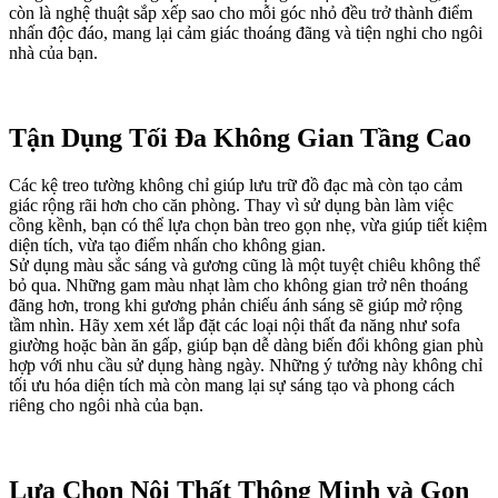
còn là nghệ thuật sắp xếp sao cho mỗi góc nhỏ đều trở thành điểm
nhấn độc đáo, mang lại cảm giác thoáng đãng và tiện nghi cho ngôi
nhà của bạn.
Tận Dụng Tối Đa Không Gian Tầng Cao
Các kệ treo tường không chỉ giúp lưu trữ đồ đạc mà còn tạo cảm
giác rộng rãi hơn cho căn phòng. Thay vì sử dụng bàn làm việc
cồng kềnh, bạn có thể lựa chọn bàn treo gọn nhẹ, vừa giúp tiết kiệm
diện tích, vừa tạo điểm nhấn cho không gian.
Sử dụng màu sắc sáng và gương cũng là một tuyệt chiêu không thể
bỏ qua. Những gam màu nhạt làm cho không gian trở nên thoáng
đãng hơn, trong khi gương phản chiếu ánh sáng sẽ giúp mở rộng
tầm nhìn. Hãy xem xét lắp đặt các loại nội thất đa năng như sofa
giường hoặc bàn ăn gấp, giúp bạn dễ dàng biến đổi không gian phù
hợp với nhu cầu sử dụng hàng ngày. Những ý tưởng này không chỉ
tối ưu hóa diện tích mà còn mang lại sự sáng tạo và phong cách
riêng cho ngôi nhà của bạn.
Lựa Chọn Nội Thất Thông Minh và Gọn