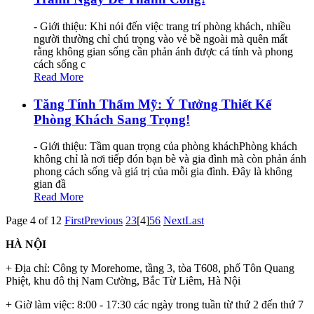
- Giới thiệu: Khi nói đến việc trang trí phòng khách, nhiều
người thường chỉ chú trọng vào vẻ bề ngoài mà quên mất
rằng không gian sống cần phản ánh được cá tính và phong
cách sống c
Read More
Tăng Tính Thẩm Mỹ: Ý Tưởng Thiết Kế
Phòng Khách Sang Trọng!
- Giới thiệu: Tầm quan trọng của phòng kháchPhòng khách
không chỉ là nơi tiếp đón bạn bè và gia đình mà còn phản ánh
phong cách sống và giá trị của mỗi gia đình. Đây là không
gian đầ
Read More
Page 4 of 12
First
Previous
2
3
[4]
5
6
Next
Last
HÀ NỘI
+ Địa chỉ: Công ty Morehome, tầng 3, tòa T608, phố Tôn Quang
Phiệt, khu đô thị Nam Cường, Bắc Từ Liêm, Hà Nội
+ Giờ làm việc: 8:00 - 17:30 các ngày trong tuần từ thứ 2 đến thứ 7