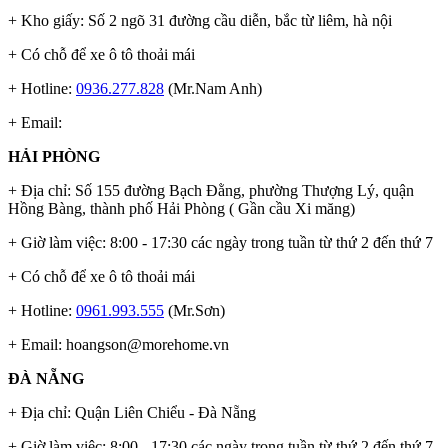
+ Kho giấy: Số 2 ngõ 31 đường cầu diễn, bắc từ liêm, hà nội
+ Có chỗ để xe ô tô thoải mái
+ Hotline:
0936.277.828
(Mr.Nam Anh)
+ Email:
HẢI PHÒNG
+ Địa chỉ: Số 155 đường Bạch Đằng, phường Thượng Lý, quận
Hồng Bàng, thành phố Hải Phòng ( Gần cầu Xi măng)
+ Giờ làm việc: 8:00 - 17:30 các ngày trong tuần từ thứ 2 đến thứ 7
+ Có chỗ để xe ô tô thoải mái
+ Hotline:
0961.993.555
(Mr.Sơn)
+ Email:
hoangson@morehome.vn
ĐÀ NẴNG
+ Địa chỉ: Quận Liên Chiểu - Đà Nẵng
+ Giờ làm việc: 8:00 - 17:30 các ngày trong tuần từ thứ 2 đến thứ 7