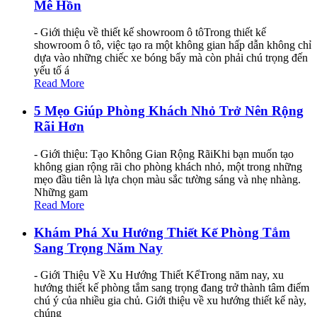
Mê Hồn
- Giới thiệu về thiết kế showroom ô tôTrong thiết kế
showroom ô tô, việc tạo ra một không gian hấp dẫn không chỉ
dựa vào những chiếc xe bóng bẩy mà còn phải chú trọng đến
yếu tố á
Read More
5 Mẹo Giúp Phòng Khách Nhỏ Trở Nên Rộng
Rãi Hơn
- Giới thiệu: Tạo Không Gian Rộng RãiKhi bạn muốn tạo
không gian rộng rãi cho phòng khách nhỏ, một trong những
mẹo đầu tiên là lựa chọn màu sắc tường sáng và nhẹ nhàng.
Những gam
Read More
Khám Phá Xu Hướng Thiết Kế Phòng Tắm
Sang Trọng Năm Nay
- Giới Thiệu Về Xu Hướng Thiết KếTrong năm nay, xu
hướng thiết kế phòng tắm sang trọng đang trở thành tâm điểm
chú ý của nhiều gia chủ. Giới thiệu về xu hướng thiết kế này,
chúng