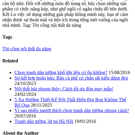
căn hộ nhỏ. Đối với những món đồ trang trí, hãy chọn những sản
phẩm có chức năng kép, như ghế ngồi có ngăn chứa đồ bên dưới.
Kết Lu việc sử dụng những giải pháp thông minh này, bạn sẽ cảm
nhận được sự thoải mái và tiện ích trong từng mét vuông của ngôi
nhà mình. Tag: Thi công nội thất đa năng
Tags
Thi công nội thất đa năng
Related
Chọn tranh dán tường khổ lớn liệu có ổn không?
15/08/2016
Sự kết hợp hoàn hảo: Bàn cà phê có chân sắt kiểu dáng đẹp
24/10/2023
Nội thất hút phong thủy: Cách tối ưu đón may mắn!
24/02/2024
5 Xu Hướng Thiết Kế Nội Thất Hiện Đại Bạn Không Thể
Bỏ Qua
28/11/2025
Vì sao nhiều người thích chọn tranh dán tường phong cảnh?
20/07/2016
Tranh dán tường 3d tại Hà Nội
19/01/2016
About the Author