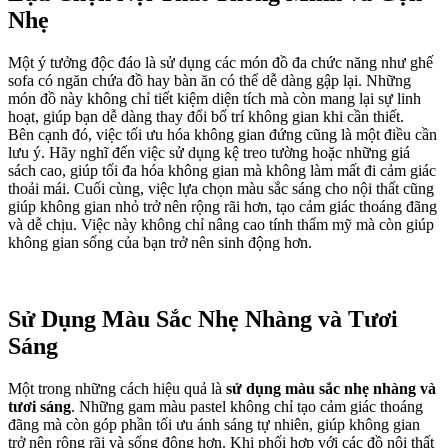
Nhẹ
Một ý tưởng độc đáo là sử dụng các món đồ đa chức năng như ghế
sofa có ngăn chứa đồ hay bàn ăn có thể dễ dàng gập lại. Những
món đồ này không chỉ tiết kiệm diện tích mà còn mang lại sự linh
hoạt, giúp bạn dễ dàng thay đổi bố trí không gian khi cần thiết.
Bên cạnh đó, việc tối ưu hóa không gian đứng cũng là một điều cần
lưu ý. Hãy nghĩ đến việc sử dụng kệ treo tường hoặc những giá
sách cao, giúp tối đa hóa không gian mà không làm mất đi cảm giác
thoải mái. Cuối cùng, việc lựa chọn màu sắc sáng cho nội thất cũng
giúp không gian nhỏ trở nên rộng rãi hơn, tạo cảm giác thoáng đãng
và dễ chịu. Việc này không chỉ nâng cao tính thẩm mỹ mà còn giúp
không gian sống của bạn trở nên sinh động hơn.
Sử Dụng Màu Sắc Nhẹ Nhàng và Tươi
Sáng
Một trong những cách hiệu quả là
sử dụng màu sắc nhẹ nhàng và
tươi sáng
. Những gam màu pastel không chỉ tạo cảm giác thoáng
đãng mà còn góp phần tối ưu ánh sáng tự nhiên, giúp không gian
trở nên rộng rãi và sống động hơn. Khi phối hợp với các đồ nội thất