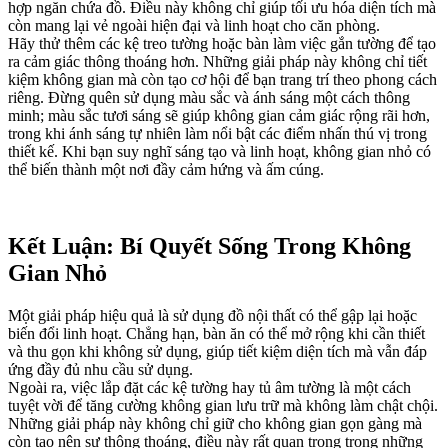
hợp ngăn chứa đồ. Điều này không chỉ giúp tối ưu hóa diện tích mà
còn mang lại vẻ ngoài hiện đại và linh hoạt cho căn phòng.
Hãy thử thêm các kệ treo tường hoặc bàn làm việc gắn tường để tạo
ra cảm giác thông thoáng hơn. Những giải pháp này không chỉ tiết
kiệm không gian mà còn tạo cơ hội để bạn trang trí theo phong cách
riêng. Đừng quên sử dụng màu sắc và ánh sáng một cách thông
minh; màu sắc tươi sáng sẽ giúp không gian cảm giác rộng rãi hơn,
trong khi ánh sáng tự nhiên làm nổi bật các điểm nhấn thú vị trong
thiết kế. Khi bạn suy nghĩ sáng tạo và linh hoạt, không gian nhỏ có
thể biến thành một nơi đầy cảm hứng và ấm cúng.
Kết Luận: Bí Quyết Sống Trong Không
Gian Nhỏ
Một giải pháp hiệu quả là sử dụng đồ nội thất có thể gập lại hoặc
biến đổi linh hoạt. Chẳng hạn, bàn ăn có thể mở rộng khi cần thiết
và thu gọn khi không sử dụng, giúp tiết kiệm diện tích mà vẫn đáp
ứng đầy đủ nhu cầu sử dụng.
Ngoài ra, việc lắp đặt các kệ tường hay tủ âm tường là một cách
tuyệt vời để tăng cường không gian lưu trữ mà không làm chật chội.
Những giải pháp này không chỉ giữ cho không gian gọn gàng mà
còn tạo nên sự thông thoáng, điều này rất quan trọng trong những