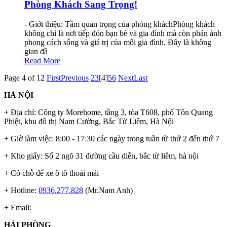
Phòng Khách Sang Trọng!
- Giới thiệu: Tầm quan trọng của phòng kháchPhòng khách
không chỉ là nơi tiếp đón bạn bè và gia đình mà còn phản ánh
phong cách sống và giá trị của mỗi gia đình. Đây là không
gian đầ
Read More
Page 4 of 12
First
Previous
2
3
[4]
5
6
Next
Last
HÀ NỘI
+ Địa chỉ: Công ty Morehome, tầng 3, tòa T608, phố Tôn Quang
Phiệt, khu đô thị Nam Cường, Bắc Từ Liêm, Hà Nội
+ Giờ làm việc: 8:00 - 17:30 các ngày trong tuần từ thứ 2 đến thứ 7
+ Kho giấy: Số 2 ngõ 31 đường cầu diễn, bắc từ liêm, hà nội
+ Có chỗ để xe ô tô thoải mái
+ Hotline:
0936.277.828
(Mr.Nam Anh)
+ Email:
HẢI PHÒNG