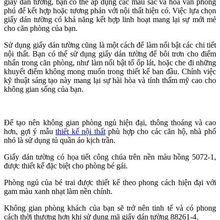
giấy dán tường, bạn có thể áp dụng các màu sắc và hoa văn phong
phú để kết hợp hoặc tương phản với nội thất hiện có. Việc lựa chọn
giấy dán tường có khả năng kết hợp linh hoạt mang lại sự mới mẻ
cho căn phòng của bạn.
Sử dụng giấy dán tường cũng là một cách để làm nổi bật các chi tiết
nội thất. Bạn có thể sử dụng giấy dán tường để bôi trơn cho điểm
nhấn trong căn phòng, như làm nổi bật tổ ốp lát, hoặc che đi những
khuyết điểm không mong muốn trong thiết kế ban đầu. Chính việc
kỹ thuật sáng tạo này mang lại sự hài hòa và tính thẩm mỹ cao cho
không gian sống của bạn.
Để tạo nên không gian phòng ngủ hiện đại, thông thoáng và cao
hơn, gợi ý mẫu
thiết kế nội thất
phù hợp cho các căn hộ, nhà phố
nhỏ là sử dụng tủ quần áo kịch trần.
Giấy dán tường có họa tiết công chúa trên nền màu hồng 5072-1,
được thiết kế đặc biệt cho phòng bé gái.
Phòng ngủ của bé trai được thiết kế theo phong cách hiện đại với
gam màu xanh nhạt làm nền chính.
Không gian phòng khách của bạn sẽ trở nên tinh tế và có phong
cách thời thượng hơn khi sử dụng mã giấy dán tường 88261-4.