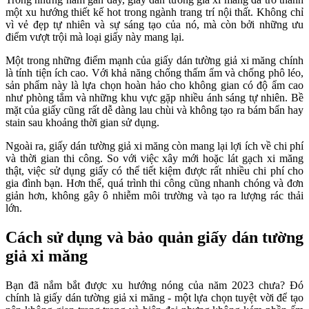
một xu hướng thiết kế hot trong ngành trang trí nội thất. Không chỉ
vì vẻ đẹp tự nhiên và sự sáng tạo của nó, mà còn bởi những ưu
điểm vượt trội mà loại giấy này mang lại.
Một trong những điểm mạnh của giấy dán tường giả xi măng chính
là tính tiện ích cao. Với khả năng chống thấm ẩm và chống phô léo,
sản phẩm này là lựa chọn hoàn hảo cho không gian có độ ẩm cao
như phòng tắm và những khu vực gặp nhiều ánh sáng tự nhiên. Bề
mặt của giấy cũng rất dễ dàng lau chùi và không tạo ra bám bẩn hay
stain sau khoảng thời gian sử dụng.
Ngoài ra, giấy dán tường giả xi măng còn mang lại lợi ích về chi phí
và thời gian thi công. So với việc xây mới hoặc lát gạch xi măng
thật, việc sử dụng giấy có thể tiết kiệm được rất nhiều chi phí cho
gia đình bạn. Hơn thế, quá trình thi công cũng nhanh chóng và đơn
giản hơn, không gây ô nhiễm môi trường và tạo ra lượng rác thải
lớn.
Cách sử dụng và bảo quản giấy dán tường
giả xi măng
Bạn đã nắm bắt được xu hướng nóng của năm 2023 chưa? Đó
chính là giấy dán tường giả xi măng - một lựa chọn tuyệt vời để tạo