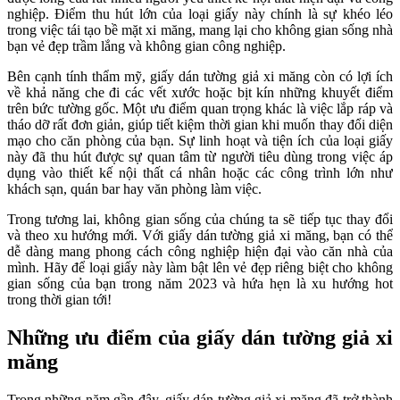
nghiệp. Điểm thu hút lớn của loại giấy này chính là sự khéo léo
trong việc tái tạo bề mặt xi măng, mang lại cho không gian sống nhà
bạn vẻ đẹp trầm lắng và không gian công nghiệp.
Bên cạnh tính thẩm mỹ, giấy dán tường giả xi măng còn có lợi ích
về khả năng che đi các vết xước hoặc bịt kín những khuyết điểm
trên bức tường gốc. Một ưu điểm quan trọng khác là việc lắp ráp và
tháo dỡ rất đơn giản, giúp tiết kiệm thời gian khi muốn thay đổi diện
mạo cho căn phòng của bạn. Sự linh hoạt và tiện ích của loại giấy
này đã thu hút được sự quan tâm từ người tiêu dùng trong việc áp
dụng vào thiết kế nội thất cá nhân hoặc các công trình lớn như
khách sạn, quán bar hay văn phòng làm việc.
Trong tương lai, không gian sống của chúng ta sẽ tiếp tục thay đổi
và theo xu hướng mới. Với giấy dán tường giả xi măng, bạn có thể
dễ dàng mang phong cách công nghiệp hiện đại vào căn nhà của
mình. Hãy để loại giấy này làm bật lên vẻ đẹp riêng biệt cho không
gian sống của bạn trong năm 2023 và hứa hẹn là xu hướng hot
trong thời gian tới!
Những ưu điểm của giấy dán tường giả xi
măng
Trong những năm gần đây, giấy dán tường giả xi măng đã trở thành