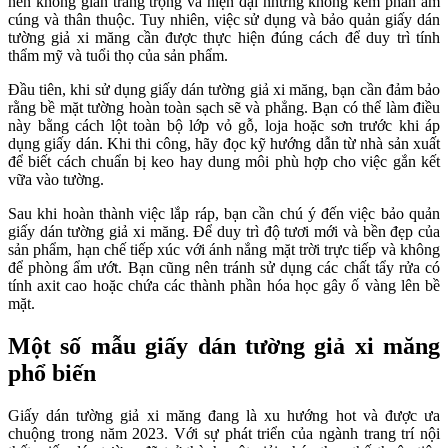
nên không gian trang trọng và hiện đại nhưng không kém phần ấm
cúng và thân thuộc. Tuy nhiên, việc sử dụng và bảo quản giấy dán
tường giả xi măng cần được thực hiện đúng cách để duy trì tính
thẩm mỹ và tuổi thọ của sản phẩm.
Đầu tiên, khi sử dụng giấy dán tường giả xi măng, bạn cần đảm bảo
rằng bề mặt tường hoàn toàn sạch sẽ và phẳng. Bạn có thể làm điều
này bằng cách lột toàn bộ lớp vỏ gỗ, loja hoặc sơn trước khi áp
dụng giấy dán. Khi thi công, hãy đọc kỹ hướng dẫn từ nhà sản xuất
để biết cách chuẩn bị keo hay dung môi phù hợp cho việc gắn kết
vữa vào tường.
Sau khi hoàn thành việc lắp ráp, bạn cần chú ý đến việc bảo quản
giấy dán tường giả xi măng. Để duy trì độ tươi mới và bền đẹp của
sản phẩm, hạn chế tiếp xúc với ánh nắng mặt trời trực tiếp và không
để phòng ẩm ướt. Bạn cũng nên tránh sử dụng các chất tẩy rửa có
tính axit cao hoặc chứa các thành phần hóa học gây ố vàng lên bề
mặt.
Một số mẫu giấy dán tường giả xi măng
phổ biến
Giấy dán tường giả xi măng đang là xu hướng hot và được ưa
chuộng trong năm 2023. Với sự phát triển của ngành trang trí nội