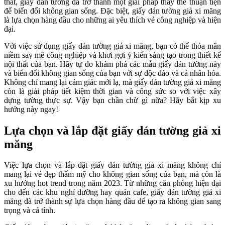
thất, giấy dán tường đã trở thành một giải pháp thay thế thuận tiện
để biến đổi không gian sống. Đặc biệt, giấy dán tường giả xi măng
là lựa chọn hàng đầu cho những ai yêu thích vẻ công nghiệp và hiện
đại.
Với việc sử dụng giấy dán tường giả xi măng, bạn có thể thỏa mãn
niềm say mê công nghiệp và khơi gợi ý kiến ​​sáng tạo trong thiết kế
nội thất của bạn. Hãy tự do khám phá các mẫu giấy dán tường này
và biến đổi không gian sống của bạn với sự độc đáo và cá nhân hóa.
Không chỉ mang lại cảm giác mới lạ, mà giấy dán tường giả xi măng
còn là giải pháp tiết kiệm thời gian và công sức so với việc xây
dựng tường thực sự. Vậy bạn chần chừ gì nữa? Hãy bắt kịp xu
hướng này ngay!
Lựa chọn và lắp đặt giấy dán tường giả xi
măng
Việc lựa chọn và lắp đặt giấy dán tường giả xi măng không chỉ
mang lại vẻ đẹp thẩm mỹ cho không gian sống của bạn, mà còn là
xu hướng hot trend trong năm 2023. Từ những căn phòng hiện đại
cho đến các khu nghỉ dưỡng hay quán cafe, giấy dán tường giả xi
măng đã trở thành sự lựa chọn hàng đầu để tạo ra không gian sang
trọng và cá tính.