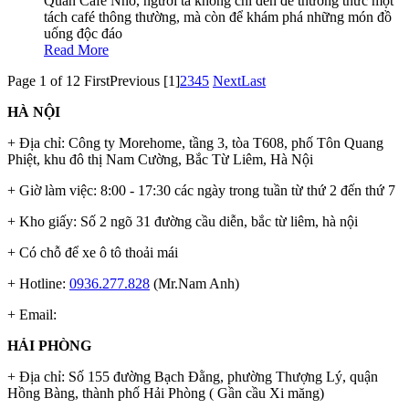
Quán Café Nhỏ, người ta không chỉ đến để thưởng thức một
tách café thông thường, mà còn để khám phá những món đồ
uống độc đáo
Read More
Page 1 of 12
First
Previous
[1]
2
3
4
5
Next
Last
HÀ NỘI
+ Địa chỉ: Công ty Morehome, tầng 3, tòa T608, phố Tôn Quang
Phiệt, khu đô thị Nam Cường, Bắc Từ Liêm, Hà Nội
+ Giờ làm việc: 8:00 - 17:30 các ngày trong tuần từ thứ 2 đến thứ 7
+ Kho giấy: Số 2 ngõ 31 đường cầu diễn, bắc từ liêm, hà nội
+ Có chỗ để xe ô tô thoải mái
+ Hotline:
0936.277.828
(Mr.Nam Anh)
+ Email:
HẢI PHÒNG
+ Địa chỉ: Số 155 đường Bạch Đằng, phường Thượng Lý, quận
Hồng Bàng, thành phố Hải Phòng ( Gần cầu Xi măng)