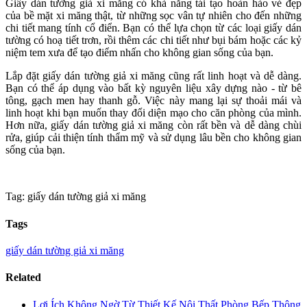
Giấy dán tường giả xi măng có khả năng tái tạo hoàn hảo vẻ đẹp
của bề mặt xi măng thật, từ những sọc vân tự nhiên cho đến những
chi tiết mang tính cổ điển. Bạn có thể lựa chọn từ các loại giấy dán
tường có hoạ tiết trơn, rồi thêm các chi tiết như bụi bám hoặc các kỷ
niệm tem xưa để tạo điểm nhấn cho không gian sống của bạn.
Lắp đặt giấy dán tường giả xi măng cũng rất linh hoạt và dễ dàng.
Bạn có thể áp dụng vào bất kỳ nguyên liệu xây dựng nào - từ bê
tông, gạch men hay thanh gỗ. Việc này mang lại sự thoải mái và
linh hoạt khi bạn muốn thay đổi diện mạo cho căn phòng của mình.
Hơn nữa, giấy dán tường giả xi măng còn rất bền và dễ dàng chùi
rửa, giúp cải thiện tính thẩm mỹ và sử dụng lâu bền cho không gian
sống của bạn.
Tag: giấy dán tường giả xi măng
Tags
giấy dán tường giả xi măng
Related
Lợi Ích Không Ngờ Từ Thiết Kế Nội Thất Phòng Bếp Thông